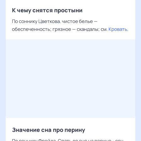
К чему снятся простыни
По соннику Цветкова. чистое белье —
обеспеченность; грязное — скандалы; см.
Кровать
.
Значение сна про перину
По соннику Фрейда. Спать во сне на перине - сон