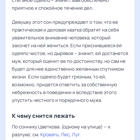
стеганое одеяло – значит, вам обеспечено
приятное и спокойное течение дел.
Девушку этот сон предупреждает о том, что ее
практическая и деловая хватка обратят на себя
уважительное внимание человека, который
захочет на ней жениться. Если приснившееся ей
одеяло чистое, но дырявое – значит, ей достанется
муж, который оценит ее по достоинству, но сам не
будет для нее единственно желанным спутником
жизни. Если одеяло будет грязным, то ей,
возможно, придется ответить за собственную
небрежность в поведении и вследствие этого
упустить честного и порядочного мужа.
К чему снится лежать
По соннику Цветкова. (одному на улице) — к
разлуке; см.
Кровать
,
Лес
,
Луг
.