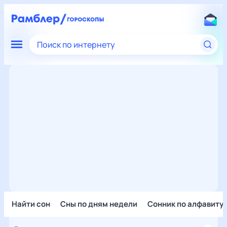
Поиск по интернету
Найти сон
Сны по дням недели
Сонник по алфавиту