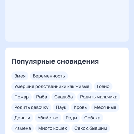
Популярные сновидения
змея
беременность
умершие родственники как живые
говно
пожар
рыба
свадьба
родить мальчика
родить девочку
паук
кровь
месячные
деньги
убийство
роды
собака
измена
много кошек
секс с бывшим