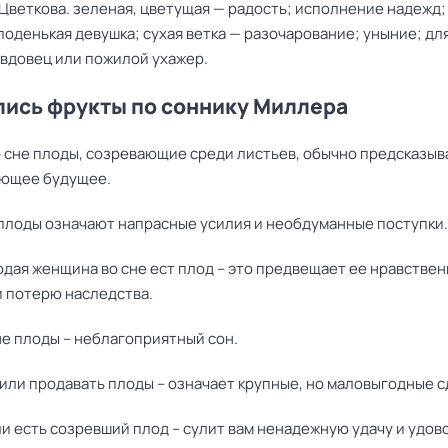
Цветкова. зеленая, цветущая — радость; исполнение надежд;
оденькая девушка; сухая ветка — разочарование; уныние; дл
вдовец или пожилой ухажер.
ись фрукты по соннику Миллера
о сне плоды, созревающие среди листьев, обычно предсказыв
ющее будущее.
плоды означают напрасные усилия и необдуманные поступки.
дая женщина во сне ест плод – это предвещает ее нравстве
и потерю наследства.
не плоды – неблагоприятный сон.
или продавать плоды – означает крупные, но маловыгодные с
и есть созревший плод – сулит вам ненадежную удачу и удов