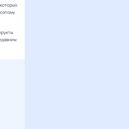
екоторых
Поэтому
фрукты
недавним