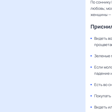
По соннику 
любовь; мол
женщины — 
Приснил
Видеть в
процвета
Зеленые 
Если моло
падение 
Есть во с
Покупать 
Видеть ил