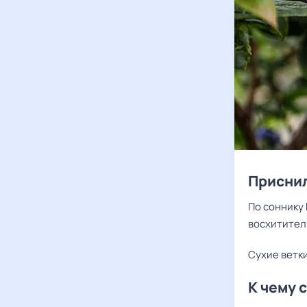
Приснил
По соннику 
восхитител
Сухие ветк
К чему 