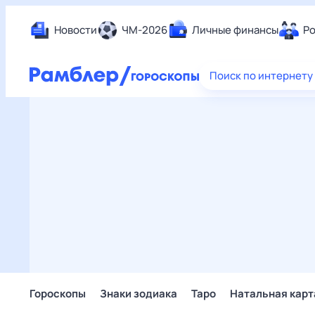
Новости
ЧМ-2026
Личные финансы
Ро
Еда
Поиск по интернету
Здор
Разв
Дом 
Спор
Карь
Авто
Техн
Жизн
Сбер
Горо
Гороскопы
Знаки зодиака
Таро
Натальная карт