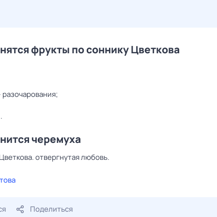
снятся фрукты по соннику Цветкова
— разочарования;
ы
.
снится черемуха
Цветкова. отвергнутая любовь.
това
ся
Поделиться