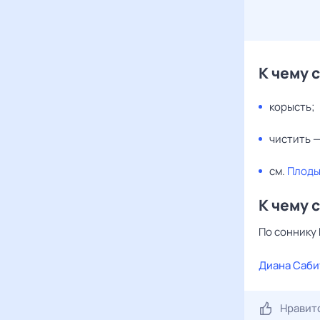
К чему 
корысть;
чистить 
см.
Плод
К чему 
По соннику 
Диана Саби
Нравит