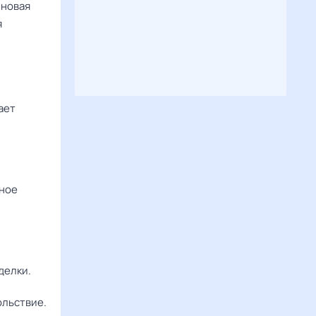
 новая
я
ает
нное
делки.
ольствие.