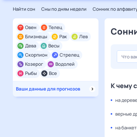
Найти сон
Сны по дням недели
Сонник по алфавит
Овен
Телец
Сонни
Близнецы
Рак
Лев
Дева
Весы
Скорпион
Стрелец
Козерог
Водолей
Рыбы
Все
К чему 
Ваши данные для прогнозов
на дереве
верные д
на банкет