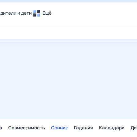
дители и дети
Ещё
Почта
овье
Поиск
лечения и отдых
Погода
и уют
ТВ-программа
т
ера
ологии и тренды
енные ситуации
егаем вместе
скопы
Помощь
а
Совместимость
Сонник
Гадания
Календари
Ди