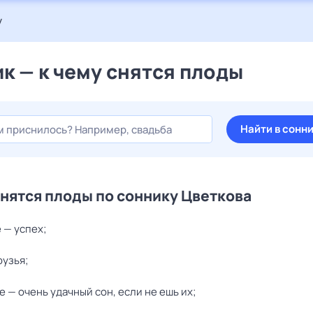
у
к — к чему снятся плоды
Найти в сонн
снятся плоды по соннику Цветкова
 — успех;
рузья;
е — очень удачный сон, если не ешь их;