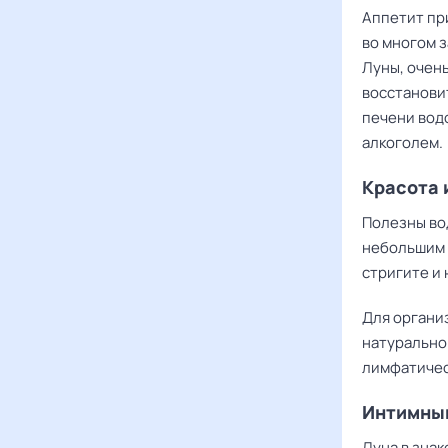
Аппетит пр
во многом з
Луны, очен
восстанови
печени вод
алкоголем.
Красота 
Полезны во
небольшим 
стригите и 
Для организ
натуральной
лимфатичес
Интимны
Луна в знак