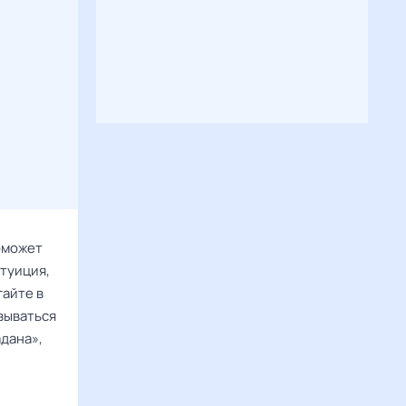
оможет
нтуиция,
гайте в
вываться
дана»,