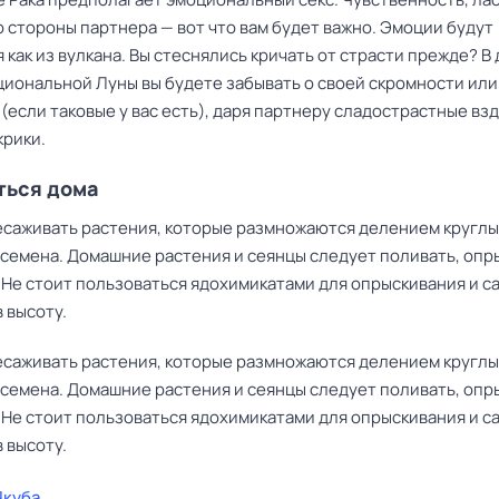
 стороны партнера — вот что вам будет важно. Эмоции будут
 как из вулкана. Вы стеснялись кричать от страсти прежде? В
циональной Луны вы будете забывать о своей скромности или
(если таковые у вас есть), даря партнеру сладострастные взд
крики.
ться дома
саживать растения, которые размножаются делением круглы
 семена. Домашние растения и сеянцы следует поливать, опр
 Не стоит пользоваться ядохимикатами для опрыскивания и са
в высоту.
саживать растения, которые размножаются делением круглы
 семена. Домашние растения и сеянцы следует поливать, опр
 Не стоит пользоваться ядохимикатами для опрыскивания и са
в высоту.
Якуба