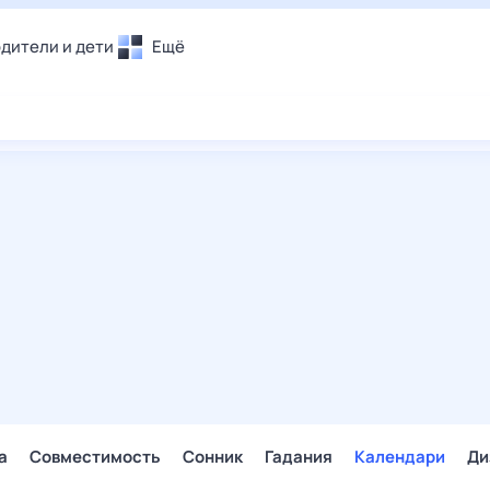
дители и дети
Ещё
Почта
овье
Поиск
лечения и отдых
Погода
и уют
ТВ-программа
т
ера
ологии и тренды
енные ситуации
егаем вместе
скопы
Помощь
а
Совместимость
Сонник
Гадания
Календари
Ди