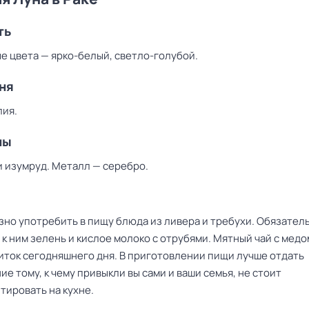
ть
е цвета — ярко-белый, светло-голубой.
ня
лия.
ны
и изумруд. Металл — серебро.
зно употребить в пищу блюда из ливера и требухи. Обязател
к ним зелень и кислое молоко с отрубями. Мятный чай с медо
иток сегодняшнего дня. В приготовлении пищи лучше отдать
е тому, к чему привыкли вы сами и ваши семья, не стоит
тировать на кухне.