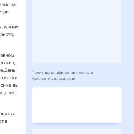
енно на
утри,
х лунных
ористо,
ховном,
егатив,
те.День
Политика конфиденциальности
етикой и
Условия использования
сина, вы
щущение
осить с
ют в