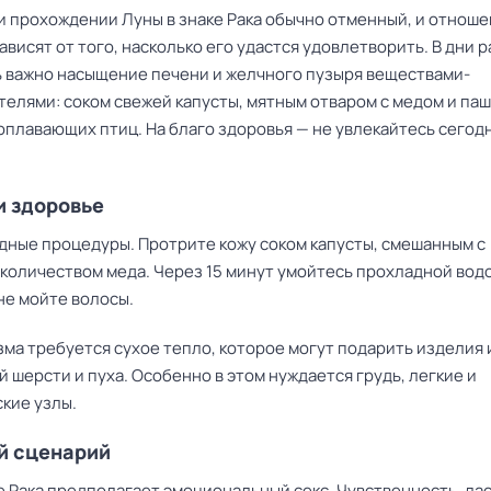
и прохождении Луны в знаке Рака обычно отменный, и отноше
ависят от того, насколько его удастся удовлетворить. В дни 
ь важно насыщение печени и желчного пузыря веществами-
телями: соком свежей капусты, мятным отваром с медом и па
оплавающих птиц. На благо здоровья — не увлекайтесь сегод
и здоровье
дные процедуры. Протрите кожу соком капусты, смешанным с
количеством меда. Через 15 минут умойтесь прохладной водо
не мойте волосы.
ма требуется сухое тепло, которое могут подарить изделия 
 шерсти и пуха. Особенно в этом нуждается грудь, легкие и
кие узлы.
й сценарий
е Рака предполагает эмоциональный секс. Чувственность, лас