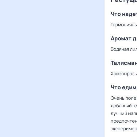
Что наде
Гармоничны
Аромат д
Водяная ли
Талисма
Хризопраз 
Что едим
Очень поле
добавляйте 
лучший нап
предпочтени
эксперимен