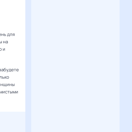
.
ень для
ы на
о и
 забудете
олько
Женщины
имистыми