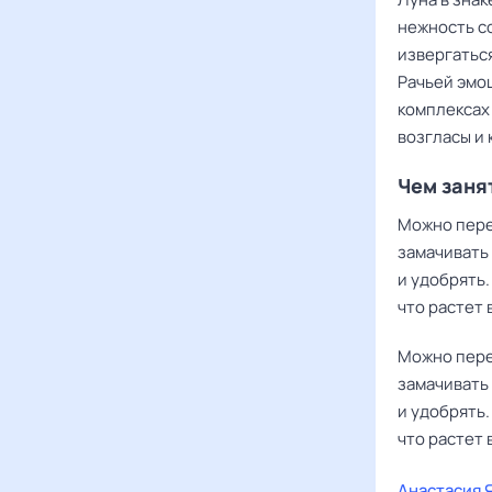
нежность со
извергаться
Рачьей эмо
комплексах 
возгласы и 
Чем заня
Можно пере
замачивать
и удобрять.
что растет 
Можно пере
замачивать
и удобрять.
что растет 
Анастасия 