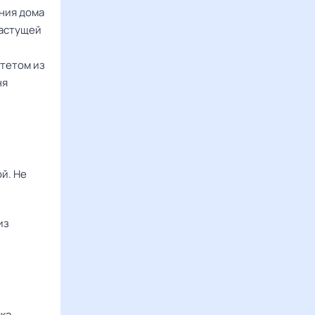
ния дома
растущей
штетом из
ня
й. Не
из
ка,