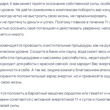
даря. К вам может прийти осознание собственной силы, особ
 уровне. Не дайте сомнениям и комплексам побороть вас изн
икогда четко не выстроить свою жизнь, не гармонизировать
 не притянуть деньги и успех. Поэтому главное в течение 11-
остью осознать свой потенциал и действовать уверенно, нап
чего и никого.
комендуется проводить очистительные процедуры, как на ду
зическом уровне. Сходите в баню или сауну, вода смоет весь н
себя спа-процедурами и массажем, расслабьтесь, медитируй
одходит для работы с красной свечой, она зарядит Вас энерг
ренности в себе. А так же, окурив комнату благовонием апель
сохраните положительный заряд энергии, но и привнесёте о
 свою жизнь.
тся положить в бархатный мешочек сердолик или гематит и н
камни сочетаются с активной энергетикой 11-х суток и помога
своей силы.