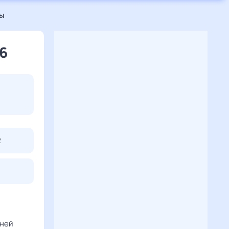
ы
6
2
дней