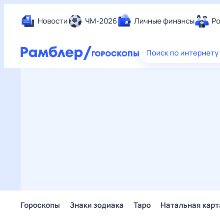
Новости
ЧМ-2026
Личные финансы
Ро
Еда
Поиск по интернету
Здор
Разв
Дом 
Спор
Карь
Авто
Техн
Жизн
Сбер
Горо
Гороскопы
Знаки зодиака
Таро
Натальная карт