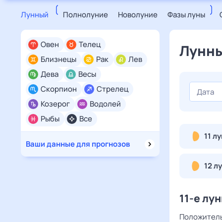
Лунный
Полнолуние
Новолуние
Фазы луны
Овен
Телец
Лунны
Близнецы
Рак
Лев
Дева
Весы
Скорпион
Стрелец
Козерог
Водолей
Рыбы
Все
11 л
Ваши данные для прогнозов
12 л
11-е лу
Положитель