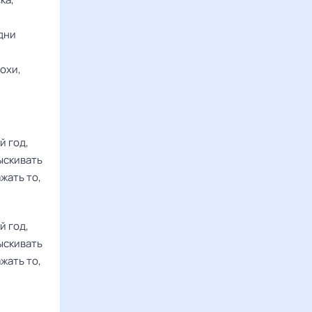
 дни
охи,
й год,
ыскивать
жать то,
й год,
ыскивать
жать то,