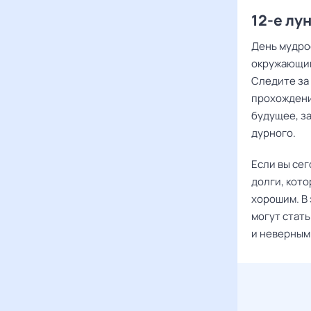
12-е лу
День мудро
окружающим
Следите за
прохождени
будущее, з
дурного.
Если вы се
долги, кото
хорошим. В
могут стат
и неверным