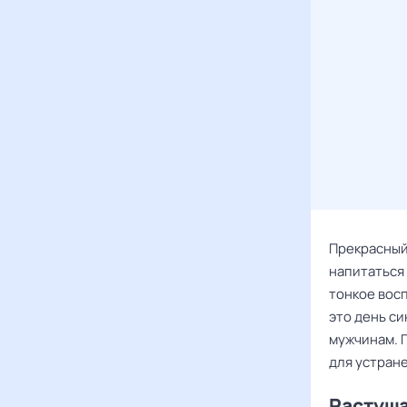
Прекрасный
напитаться 
тонкое вос
это день с
мужчинам. 
для устран
Растуща