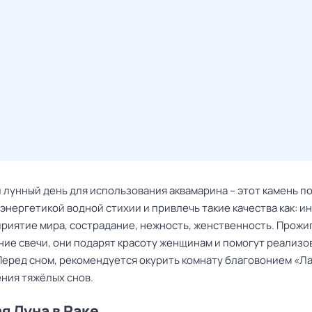
 лунный день для использования аквамарина – этот камень п
энергетикой водной стихии и привлечь такие качества как: и
приятие мира, сострадание, нежность, женственность. Прожи
иние свечи, они подарят красоту женщинам и помогут реализо
Перед сном, рекомендуется окурить комнату благовонием «Ла
ения тяжёлых снов.
я Луна в Раке