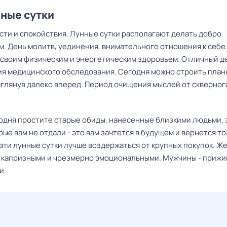
нные сутки
сти и спокойствия. Лунные сутки располагают делать добро
. День молитв, уединения, внимательного отношения к себе
 своим физическим и энергетическим здоровьем. Отличный д
я медицинского обследования. Сегодня можно строить план
аглянув далеко вперед. Период очищения мыслей от скверног
годня простите старые обиды, нанесенные близкими людьми,
рые вам не отдали - это вам зачтется в будущем и вернется т
 эти лунные сутки лучше воздержаться от крупных покупок. 
ь капризными и чрезмерно эмоциональными. Мужчины - приж
и.