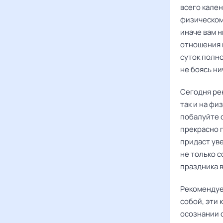
всего кален
физическом
иначе вам н
отношения и
суток полн
не боясь ни
Сегодня ре
так и на фи
побалуйте 
прекрасно п
придаст уве
не только 
праздника в
Рекомендуе
собой, эти 
осознании 