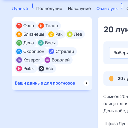
Лунный
Полнолуние
Новолуние
Фазы луны
Овен
Телец
20 лу
Близнецы
Рак
Лев
Дева
Весы
Скорпион
Стрелец
Выбери
Козерог
Водолей
Рыбы
Все
20 л
Ваши данные для прогнозов
Символ 20-
олицетворя
День побед
III фаза Лу