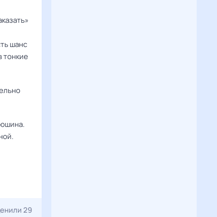
аказать»
сть шанс
в тонкие
тельно
рюшина.
ной.
енили 29