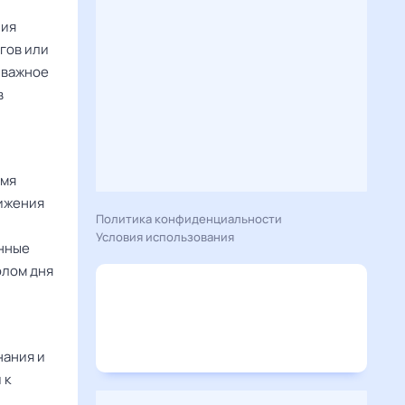
ния
гов или
 важное
в
емя
тижения
Политика конфиденциальности
Условия использования
енные
олом дня
нания и
 к