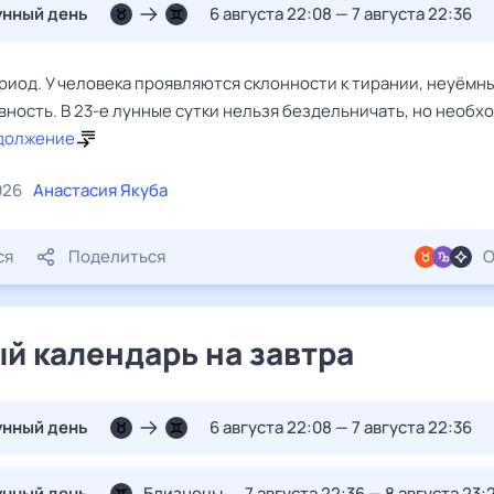
унный день
6 августа 22:08 — 7 августа 22:36
риод. У человека проявляются склонности к тирании, неуёмн
вность. В 23-е лунные сутки нельзя бездельничать, но необхо
должение
026
Анастасия Якуба
ся
Поделиться
О
й календарь на завтра
унный день
6 августа 22:08 — 7 августа 22:36
унный день
Близнецы
7 августа 22:36 — 8 августа 23: