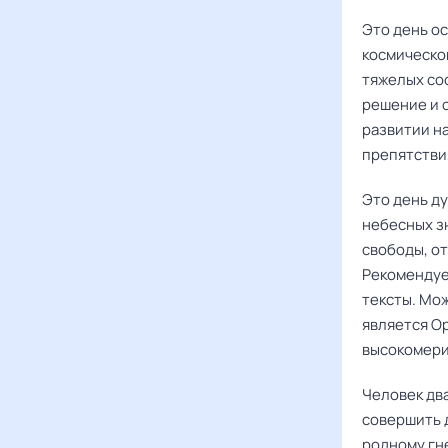
Это день о
космическо
тяжелых сос
решение и 
развитии н
препятстви
Это день д
небесных з
свободы, о
Рекомендуе
тексты. Мож
является О
высокомери
Человек два
совершить д
родному гне