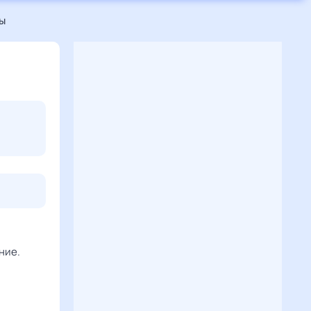
ы
ние.