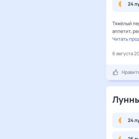
24 л
Тяжёлый пе
аппетит, ре
Читать про
6 августа 2
Нравит
Лунны
24 л
25 л