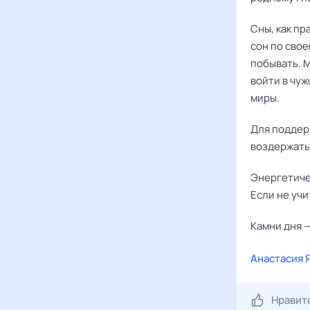
Сны, как пр
сон по свое
побывать. 
войти в чуж
миры.
Для поддер
воздержать
Энергетичес
Если не учи
Камни дня —
Анастасия 
Нравит