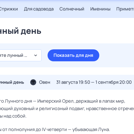
Стрижки
Для садовода
Солнечный
Именины
Примет
нный день
те лунный день
Показать для дня
унный день
Овен
31 августа 19:50 — 1 сентября 20:00
го Лунного дня — Имперский Орел, держащий в лапах мир,
ющий духовный и религиозный подвиг, нравственное отрече
ы над собой.
ны от полнолуния до IV четверти — убывающая Луна.