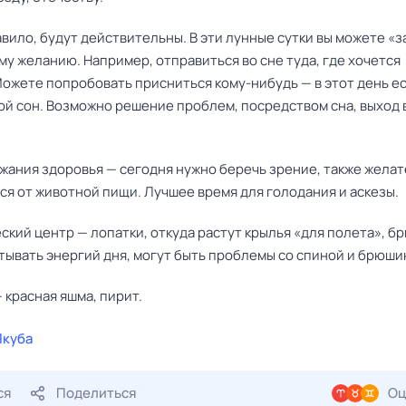
авило, будут действительны. В эти лунные сутки вы можете «з
му желанию. Например, отправиться во сне туда, где хочется
Можете попробовать присниться кому-нибудь — в этот день е
ой сон. Возможно решение проблем, посредством сна, выход 
жания здоровья — сегодня нужно беречь зрение, также жела
ся от животной пищи. Лучшее время для голодания и аскезы.
кий центр — лопатки, откуда растут крылья «для полета», б
тывать энергий дня, могут быть проблемы со спиной и брюши
 красная яшма, пирит.
Якуба
ся
Поделиться
Оц