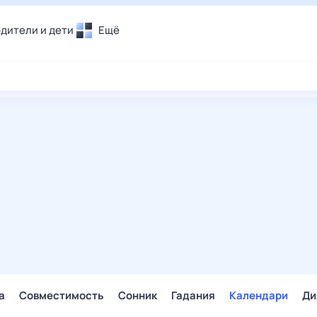
дители и дети
Ещё
Почта
овье
Поиск
лечения и отдых
Погода
и уют
ТВ-программа
т
ера
ологии и тренды
енные ситуации
егаем вместе
скопы
Помощь
а
Совместимость
Сонник
Гадания
Календари
Ди