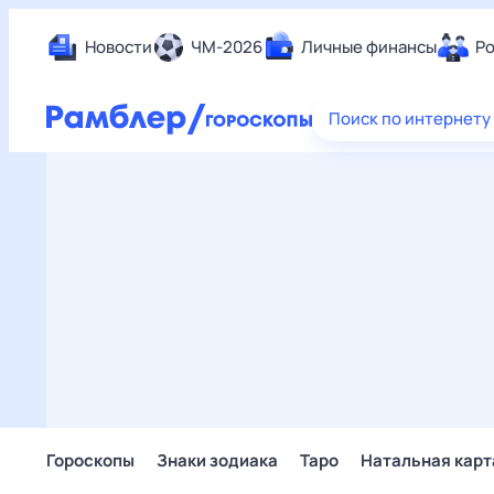
Новости
ЧМ-2026
Личные финансы
Ро
Еда
Поиск по интернету
Здор
Разв
Дом 
Спор
Карь
Авто
Техн
Жизн
Сбер
Горо
Гороскопы
Знаки зодиака
Таро
Натальная карт