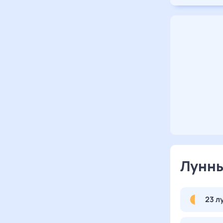
Лунны
23 л