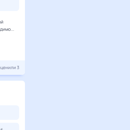
ый
димо...
ценили 3
24