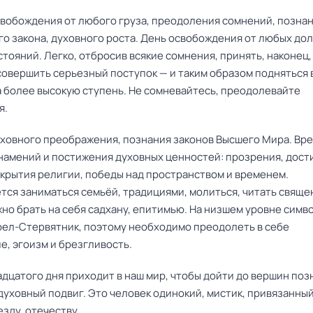
свобождения от любого груза, преодоления сомнений, позна
го закона, духовного роста. День освобождения от любых дол
тояний. Легко, отбросив всякие сомнения, принять, наконец,
совершить серьезный поступок — и таким образом подняться 
а более высокую ступень. Не сомневайтесь, преодолевайте
я.
уховного преображения, познания законов Высшего Мира. Вр
намений и постижения духовных ценностей: прозрения, дос
ткрытия религии, победы над пространством и временем.
тся заниматься семьёй, традициями, молиться, читать свящ
но брать на себя садхану, епитимью. На низшем уровне симв
рел-Стервятник, поэтому необходимо преодолеть в себе
е, эгоизм и брезгливость.
дцатого дня приходит в наш мир, чтобы дойти до вершин поз
уховный подвиг. Это человек одинокий, мистик, привязанный
зду, отечеству.