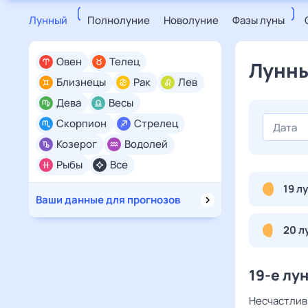
Лунный
Полнолуние
Новолуние
Фазы луны
Овен
Телец
Лунны
Близнецы
Рак
Лев
Дева
Весы
Скорпион
Стрелец
Козерог
Водолей
Рыбы
Все
19 л
Ваши данные для прогнозов
20 л
19-е лу
Несчастливы