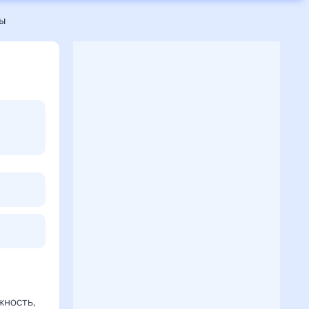
ы
жность,