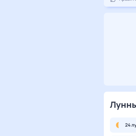
Лунны
24 л