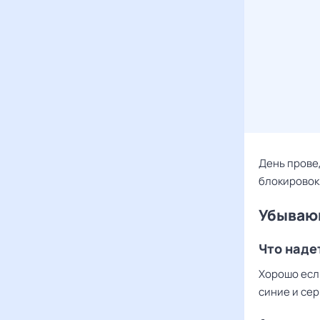
День прове
блокировок 
Убывающ
Что наде
Хорошо есл
синие и сер