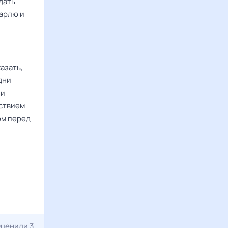
дать
марлю и
азать,
дни
ли
ьствием
ом перед
ценили 3