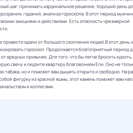
жный шаг, принимать кардинальное решение. Хороший день д
розрения, гаданий, анализа гороскопа. В этот период мужчи
 своими эмоциями и действиями. Есть опасность чрезмерной
сти.
е провести вдали от большого скопления людей.В этот день 
ализировать гороскоп. Продолжается благоприятный период 
от вредных привычек. Для того, что бы легче бросить курить,
рую свечу и окурите квартиру благовонием Ели. Оно не толь
ах табака, но и поможет вам дышать открыто и свободно. На р
собой фигурку из красной яшмы, этот камень поможет вам на
начальством и коллегами.