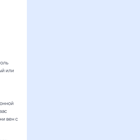
голь
ый или
ионной
вас
ни вен с