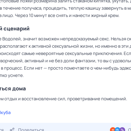
столовые ложки розмарина залить стаканом кипятка, укутать, 
в течение получаса, процедить, теплую кашицу завернуть в 
 лицо. Через 10 минут все снять и нанести жирный крем.
й сценарий
е Водолей, значит возможен непредсказуемый секс. Нельзя ск
 располагают к активной сексуальной жизни, но именно в эти 
роисходят самые невероятные сексуальные приключения. Ес
ворческий, активный и не без доли фантазии, то вы с удовол
в процесс. Если нет — просто помечтаете о чем-нибудь эдак
пко уснете.
ться дома
м отдых и восстановление сил, проветривание помещений.
Якуба
ся
Поделиться
О