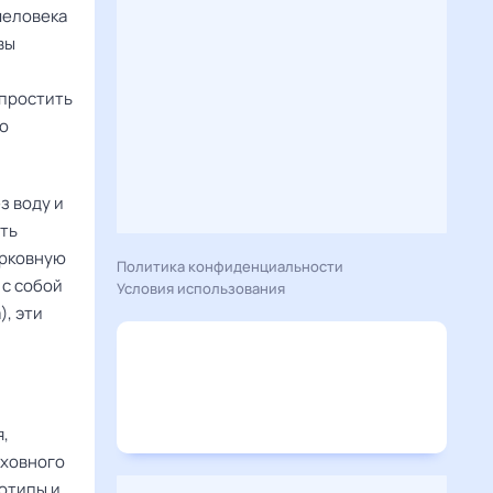
человека
вы
 простить
но
з воду и
сть
ерковную
Политика конфиденциальности
 с собой
Условия использования
), эти
я,
уховного
еотипы и