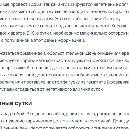
учше провести дома, так как активизируются негативные для 
вых знакомств сегодня лучше не заводить, человек которого 
 может оказаться тираном. Это день обольщения. Поэтому
ся очиститься от: гнева, гордыни, зависти и злости. Хорошо
своих врагов. В 19-е сутки, необходимо максимально осторож
 с полученной в этот день информацией.
оказаться обманчивой, обольстительной.День очищения чере
омендуется принимать контрастный душ, он поможет снять ча
 энергетики. А в течение дня хорошо прожигать белую или ц
 вы сегодняшний день проводите на рабочем месте, возьмите
золита или поставьте на стол фигурку из гематита (кровавика
ут вам оградиться от негативного влияния суток.
нные сутки
ы над собой. Это день освобождения от груза, раскрепощени
 отпущение кармических долгов, тяжёлых состояний. День д
-й лунный день легко получается отбросить сомнения и стер