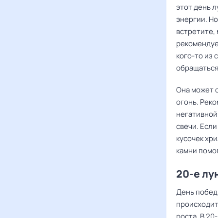
этот день л
энергии. Но
встретите,
рекомендует
кого-то из 
обращаться
Она может 
огонь. Рек
негативной
свечи. Если
кусочек хри
камни помог
20-е лу
День побед
происходит
роста. В 20