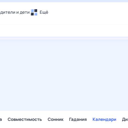
дители и дети
Ещё
Почта
овье
Поиск
лечения и отдых
Погода
и уют
ТВ-программа
т
ера
ологии и тренды
енные ситуации
егаем вместе
скопы
Помощь
а
Совместимость
Сонник
Гадания
Календари
Ди