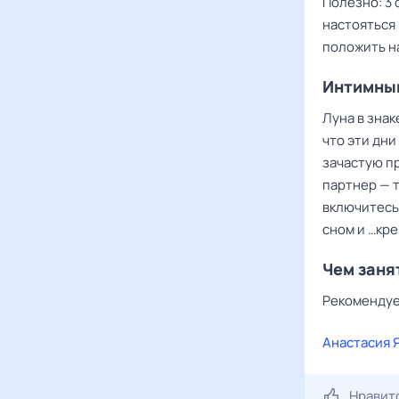
Полезно: 3 
настояться 
положить на
Интимны
Луна в знак
что эти дни
зачастую п
партнер — т
включитесь 
сном и …кре
Чем заня
Рекомендуе
Анастасия 
Нравит