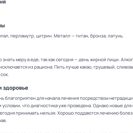
дня
ны
пал, перламутр, цитрин. Металл — титан, бронза, латунь.
м
 знать меру в еде, так как сегодня — день жирной пищи. Алко
исключается из рациона. Пить лучше какао, грушевый, сливов
 сок.
и здоровье
нь благоприятен для начала лечения посредством нетрадиц
 условии, что диагностика уже проведена. Однако новые для 
сегодня принимать нельзя. Хорошо поддаются лечению болез
ав.