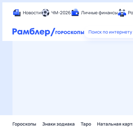
Новости
ЧМ-2026
Личные финансы
Ро
Еда
Поиск по интернету
Здор
Разв
Дом 
Спор
Карь
Авто
Техн
Жизн
Сбер
Горо
Гороскопы
Знаки зодиака
Таро
Натальная карт