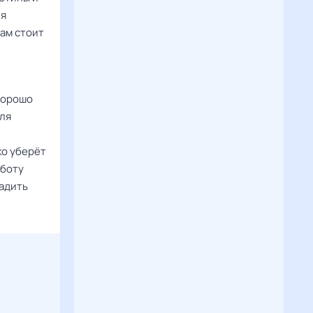
ля
нам стоит
хорошо
для
ко уберёт
аботу
ладить