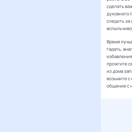
сделать ва
духовного п
следить за
вспыльчиво
Время лучш
гадать, ан
избавления 
прожгите се
из дома зап
возьмите с 
общение с 