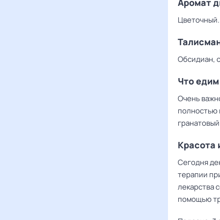
Аромат 
Цветочный.
Талисма
Обсидиан, о
Что еди
Очень важно
полностью 
гранатовый
Красота 
Сегодня де
терапии при
лекарства 
помощью тр