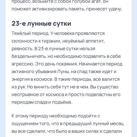
процесс, возьмите с собой голубой агат, он
поможет активизировать память, принесет удачу.
23-е лунные сутки
Тяжёлый период. У человека проявляются
склонности к тирании, неуёмный аппетит,
ревность. В 23-е лунные сутки нельзя
бездельничать, но необходимо подавлять в себе
агрессию. Это день покаяния. Начинается период
активного убывания Луны, на спад также идет и
энергия в космосе. В такие периоды, все валится
из рук. Но винить себя тут не в чем. Вы существо
неотрывное от космоса и просто подвластны его
периодам спада и подъёма.
К этому периоду необходимо подойти с
ощущением того, что в предыдущий лунный месяц
вы все сделали, что было в ваших силах и сделали