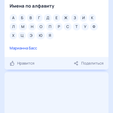
Имена по алфавиту
а
б
в
г
д
е
ж
з
и
к
л
м
н
о
п
р
с
т
у
ф
х
ц
э
ю
я
Марианна Басс
Нравится
Поделиться