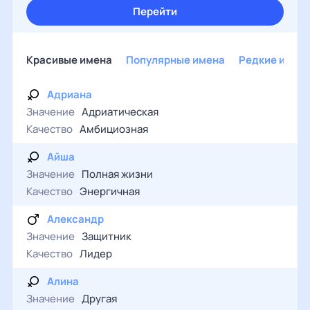
Перейти
Красивые имена
Популярные имена
Редкие имен
Адриана
Значение
Адриатическая
Качество
Амбициозная
Айша
Значение
Полная жизни
Качество
Энергичная
Александр
Значение
Защитник
Качество
Лидер
Алина
Значение
Другая