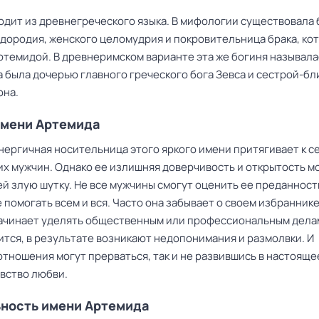
одит из древнегреческого языка. В мифологии существовала 
одородия, женского целомудрия и покровительница брака, ко
ртемидой. В древнеримском варианте эта же богиня называла
а была дочерью главного греческого бога Зевса и сестрой-б
она.
имени Артемида
нергичная носительница этого яркого имени притягивает к с
их мужчин. Однако ее излишняя доверчивость и открытость м
ей злую шутку. Не все мужчины смогут оценить ее преданност
помогать всем и вся. Часто она забывает о своем избраннике
ачинает уделять общественным или профессиональным делам
ится, в результате возникают недопонимания и размолвки. И
тношения могут прерваться, так и не развившись в настояще
увство любви.
ность имени Артемида