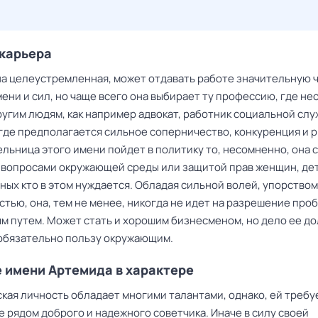
 карьера
а целеустремленная, может отдавать работе значительную 
ени и сил, но чаще всего она выбирает ту профессию, где н
ругим людям, как например адвокат, работник социальной слу
где предполагается сильное соперничество, конкуренция и р
льница этого имени пойдет в политику то, несомненно, она 
 вопросами окружающей среды или защитой прав женщин, де
ных кто в этом нуждается. Обладая сильной волей, упорством
стью, она, тем не менее, никогда не идет на разрешение про
м путем. Может стать и хорошим бизнесменом, но дело ее д
обязательно пользу окружающим.
 имени Артемида в характере
ская личность обладает многими талантами, однако, ей требу
 рядом доброго и надежного советчика. Иначе в силу своей