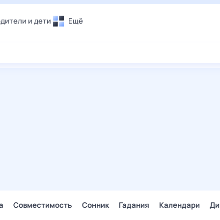
дители и дети
Ещё
Почта
овье
Поиск
лечения и отдых
Погода
и уют
ТВ-программа
т
ера
ологии и тренды
енные ситуации
егаем вместе
скопы
Помощь
а
Совместимость
Сонник
Гадания
Календари
Ди