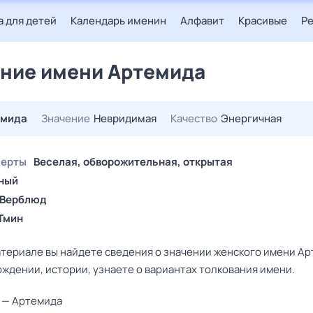
 для детей
Календарь именин
Алфавит
Красивые
Р
ние имени Артемида
емида
Значение
Невридимая
Качество
Энергичная
черты
Веселая, обворожительная, открытая
ный
Верблюд
Тмин
атериале вы найдете сведения о значении женского имени Ар
ждении, истории, узнаете о вариантах толкования имени.
 — Артемида