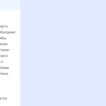
часть
еобходимо
жбы,
иски.
станет
тей и
 и
блемы
олжно
ется