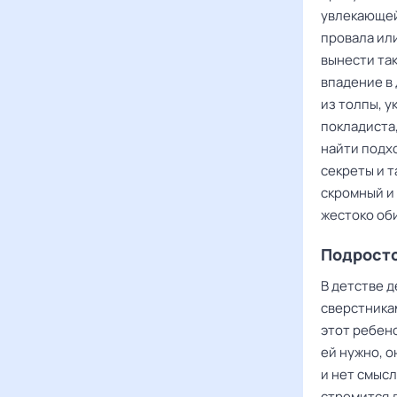
увлекающей
провала ил
вынести так
впадение в
из толпы, 
покладиста,
найти подхо
секреты и 
скромный и 
жестоко оби
Подрост
В детстве д
сверстникам
этот ребен
ей нужно, о
и нет смысл
стремится д