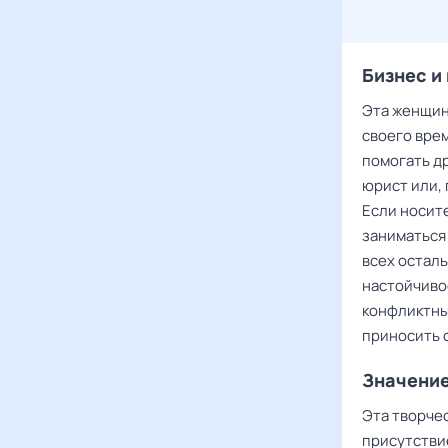
Бизнес и
Эта женщин
своего врем
помогать д
юрист или, 
Если носите
заниматься
всех осталь
настойчиво
конфликтны
приносить 
Значение
Эта творче
присутствие