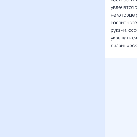
увлечется 
некоторые р
воспитывает
руками, осо
украшать с
дизайнерск