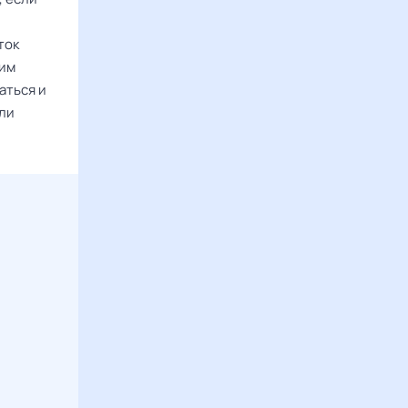
ток
оим
аться и
или