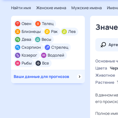
Найти имя
Женские имена
Мужские имена
Имена
Овен
Телец
Значе
Близнецы
Рак
Лев
Дева
Весы
Арт
Скорпион
Стрелец
Козерог
Водолей
Основные 
Рыбы
Все
Цвета
Чер
Животное
Ваши данные для прогнозов
Растение
В данном м
его происхо
Полное имя