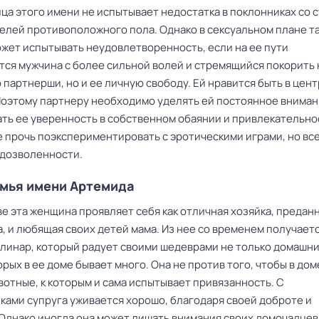
ца этого имени не испытывает недостатка в поклонниках со 
елей противоположного пола. Однако в сексуальном плане т
жет испытывать неудовлетворенность, если на ее пути
тся мужчина с более сильной волей и стремящийся покорить 
 партнерши, но и ее личную свободу. Ей нравится быть в цен
Поэтому партнеру необходимо уделять ей постоянное вниман
ть ее уверенность в собственном обаянии и привлекательно
 прочь поэкспериментировать с эротическими играми, но все
 дозволенности.
емья имени Артемида
е эта женщина проявляет себя как отличная хозяйка, преданн
, и любящая своих детей мама. Из нее со временем получает
улинар, который радует своими шедеврами не только домашних
орых в ее доме бывает много. Она не против того, чтобы в дом
вотные, к которым и сама испытывает привязанность. С
ками супруга уживается хорошо, благодаря своей доброте и
 Однако иногда она может лишать внимания своих домочадцев