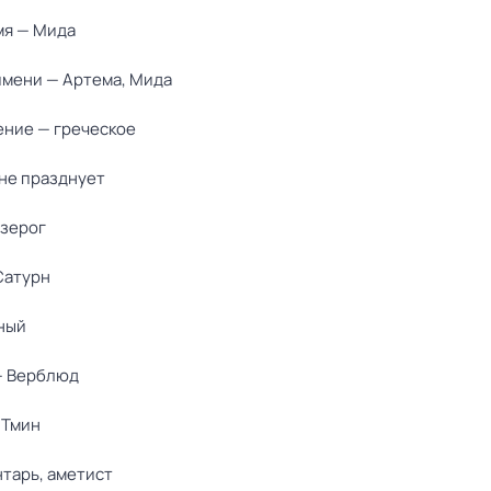
мя — Мида
мени — Артема, Мида
ние — греческое
не празднует
озерог
Сатурн
ный
— Верблюд
 Тмин
нтарь, аметист