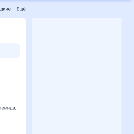
едкие
Ещё
темида,