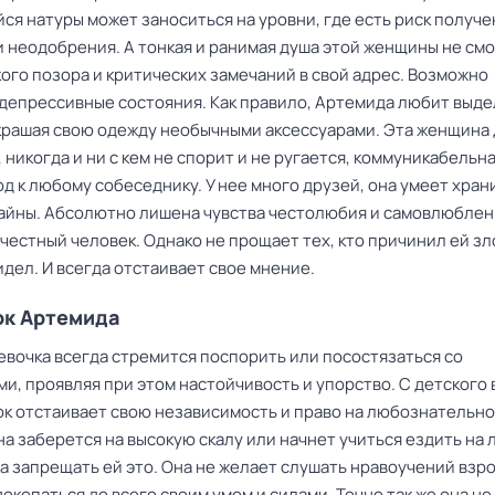
ся натуры может заноситься на уровни, где есть риск получе
и неодобрения. А тонкая и ранимая душа этой женщины не см
ого позора и критических замечаний в свой адрес. Возможно
 депрессивные состояния. Как правило, Артемида любит выде
украшая свою одежду необычными аксессуарами. Эта женщина 
 никогда и ни с кем не спорит и не ругается, коммуникабельн
д к любому собеседнику. У нее много друзей, она умеет хран
тайны. Абсолютно лишена чувства честолюбия и самовлюблен
честный человек. Однако не прощает тех, кто причинил ей зл
дел. И всегда отстаивает свое мнение.
ок Артемида
евочка всегда стремится поспорить или посостязаться со
и, проявляя при этом настойчивость и упорство. С детского
ок отстаивает свою независимость и право на любознательно
на заберется на высокую скалу или начнет учиться ездить на
а запрещать ей это. Она не желает слушать нравоучений взр
окопаться до всего своим умом и силами. Точно так же она не