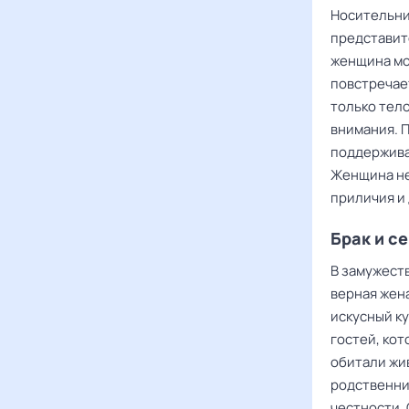
Носительни
представит
женщина мо
повстречае
только тело
внимания. 
поддержива
Женщина не
приличия и
Брак и с
В замужеств
верная жена
искусный к
гостей, кот
обитали жи
родственни
честности.