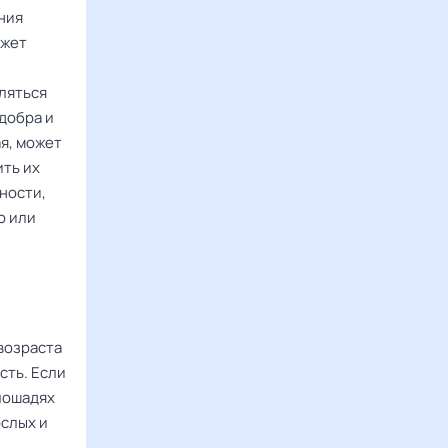
ния
ожет
ляться
добра и
ая, может
ить их
ности,
о или
 возраста
сть. Если
 лошадях
ослых и