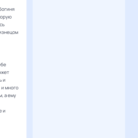
богиня
торую
сь
лизнецом
ебе
ожет
ь и
 и много
, а ему
е и