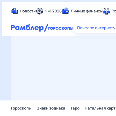
Новости
ЧМ-2026
Личные финансы
Ро
Еда
Поиск по интернету
Здор
Разв
Дом 
Спор
Карь
Авто
Техн
Жизн
Сбер
Горо
Гороскопы
Знаки зодиака
Таро
Натальная карт