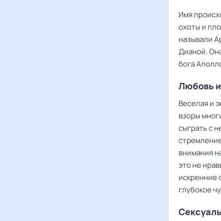
Имя происх
охоты и пл
называли А
Дианой. Он
бога Аполл
Любовь 
Веселая и э
взоры мног
сыграть с н
стремление 
внимания н
это не нрав
искренние о
глубокое ч
Сексуаль