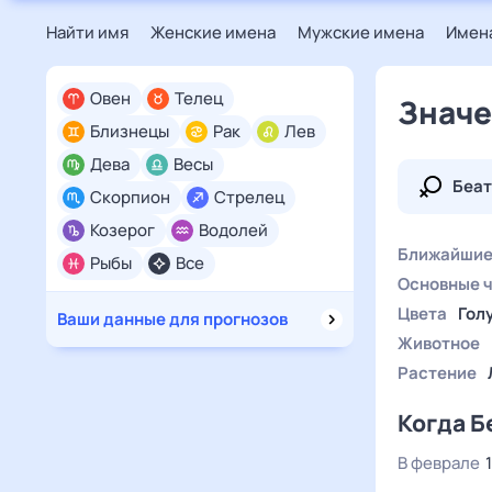
Найти имя
Женские имена
Мужские имена
Имена
Овен
Телец
Значе
Близнецы
Рак
Лев
Дева
Весы
Беат
Скорпион
Стрелец
Козерог
Водолей
Ближайшие
Рыбы
Все
Основные 
Цвета
Гол
Ваши данные для прогнозов
Животное
Растение
Когда Б
В феврале