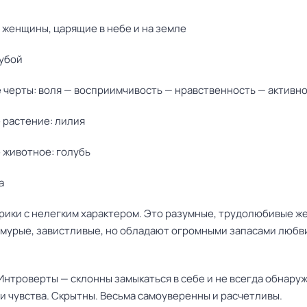
: женщины, царящие в небе и на земле
лубой
е черты: воля — восприимчивость — нравственность — активн
 растение: лилия
 животное: голубь
а
лерики с нелегким характером. Это разумные, трудолюбивые 
хмурые, завистливые, но обладают огромными запасами любв
 Интроверты — склонны замыкаться в себе и не всегда обнару
и чувства. Скрытны. Весьма самоуверенны и расчетливы.