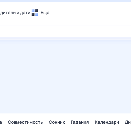
дители и дети
Ещё
Почта
овье
Поиск
лечения и отдых
Погода
и уют
ТВ-программа
т
ера
ологии и тренды
енные ситуации
егаем вместе
скопы
Помощь
а
Совместимость
Сонник
Гадания
Календари
Ди