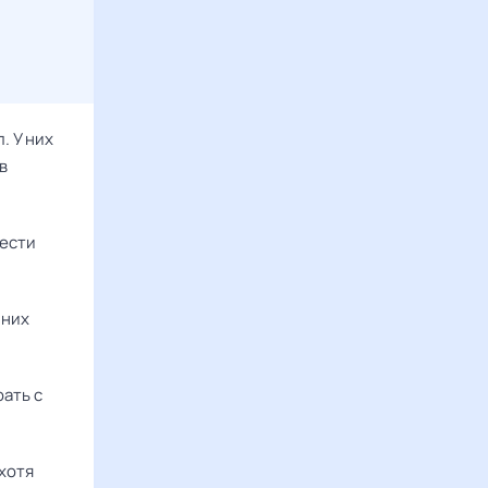
. У них
в
вести
 них
рать с
хотя