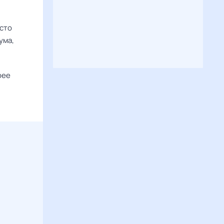
есто
ума,
рее