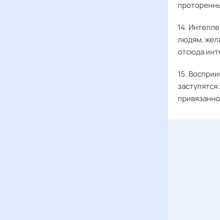
проторенны
14. Интелле
людям, жела
отсюда инте
15. Восприи
заступятся 
привязаннос