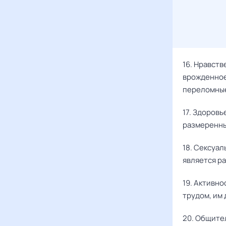
16. Нравст
врожденное
переломные
17. Здоров
размеренны
18. Сексуал
является ра
19. Активно
трудом, им 
20. Общите