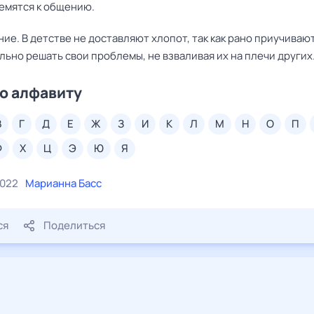
ремятся к общению.
ние. В детстве не доставляют хлопот, так как рано приучиваю
ьно решать свои проблемы, не взваливая их на плечи других
о алфавиту
в
г
д
е
ж
з
и
к
л
м
н
о
п
ф
х
ц
э
ю
я
2022
Марианна Басс
ся
Поделиться