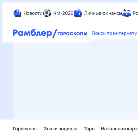
Новости
ЧМ-2026
Личные финансы
Ро
Еда
Поиск по интернету
Здор
Разв
Дом 
Спор
Карь
Авто
Техн
Жизн
Сбер
Горо
Гороскопы
Знаки зодиака
Таро
Натальная карт