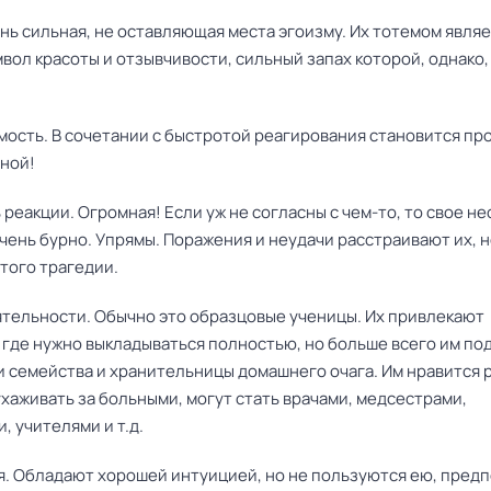
ень сильная, не оставляющая места эгоизму. Их тотемом явля
вол красоты и отзывчивости, сильный запах которой, однако,
мость. В сочетании с быстротой реагирования становится пр
ной!
ь реакции. Огромная! Если уж не согласны с чем-то, то свое н
ень бурно. Упрямы. Поражения и неудачи расстраивают их, н
того трагедии.
еятельности. Обычно это образцовые ученицы. Их привлекают
 где нужно выкладываться полностью, но больше всего им по
и семейства и хранительницы домашнего очага. Им нравится 
ухаживать за больными, могут стать врачами, медсестрами,
, учителями и т.д.
ия. Обладают хорошей интуицией, но не пользуются ею, пред