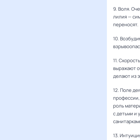
9. Воля. Оч
лилия — сим
переносят.
10. Возбуди
взрывоопас
11. Скорост
выражают оч
делают из э
12. Поле д
профессии,
роль матер
с детьми и 
санитарками
13. Интуиц