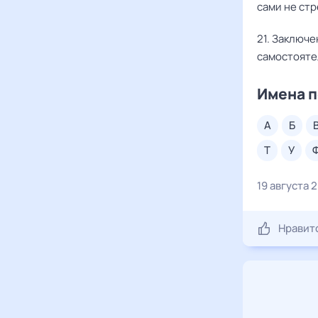
сами не ст
21. Заключе
самостоятел
Имена п
а
б
т
у
19 августа 
Нравит