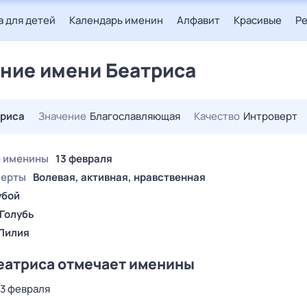
 для детей
Календарь именин
Алфавит
Красивые
Р
ние имени Беатриса
риса
Значение
Благославляющая
Качество
Интроверт
 именины
13 февраля
черты
Волевая, активная, нравственная
убой
Голубь
Лилия
еатриса отмечает именины
13 февраля