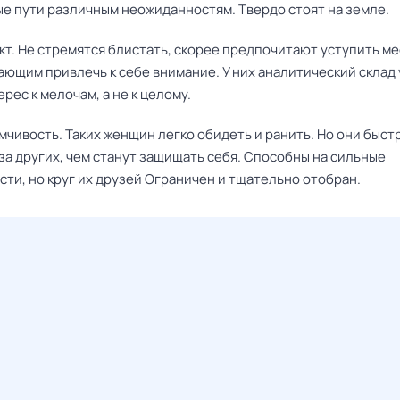
е пути различным неожиданностям. Твердо стоят на земле.
кт. Не стремятся блистать, скорее предпочитают уступить м
ющим привлечь к себе внимание. У них аналитический склад 
рес к мелочам, а не к целому.
мчивость. Таких женщин легко обидеть и ранить. Но они быст
за других, чем станут защищать себя. Способны на сильные
ти, но круг их друзей Ограничен и тщательно отобран.