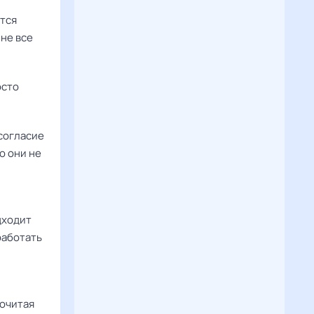
ется
 не все
осто
есогласие
о они не
дходит
работать
почитая