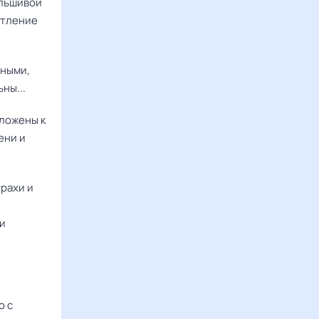
альшивой
атление
чными,
ны...
оложены к
ени и
трахи и
ни
о с