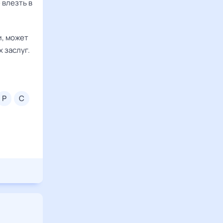
 влезть в
и, может
 заслуг.
р
с