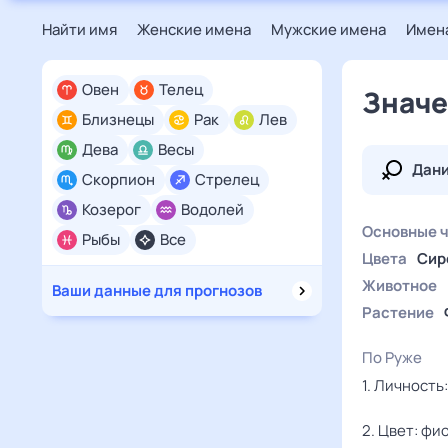
Найти имя
Женские имена
Мужские имена
Имена
Овен
Телец
Значе
Близнецы
Рак
Лев
Дева
Весы
Дан
Скорпион
Стрелец
Козерог
Водолей
Основные 
Рыбы
Все
Цвета
Сир
Животное
Ваши данные для прогнозов
Растение
По Руже
1. Личность
2. Цвет: ф