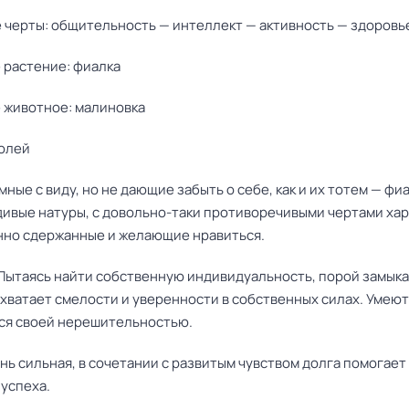
е черты: общительность — интеллект — активность — здоровь
 растение: фиалка
е животное: малиновка
долей
омные с виду, но не дающие забыть о себе, как и их тотем — фи
дивые натуры, с довольно-таки противоречивыми чертами хар
но сдержанные и желающие нравиться.
. Пытаясь найти собственную индивидуальность, порой замыка
 хватает смелости и уверенности в собственных силах. Умеют
ся своей нерешительностью.
ень сильная, в сочетании с развитым чувством долга помогает
 успеха.