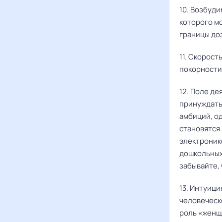
10. Возбуди
которого мо
границы до
11. Скорост
покорности 
12. Поле де
принуждать 
амбиций, од
становятся 
электроник
дошкольных 
забывайте, 
13. Интуиц
человеческ
роль «женщи