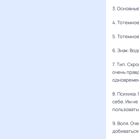
3. Основны
4. Тотемное
5. Тотемно
6. Знак: Во
7. Тип. Скр
очень прав
одновремен
8. Психика
себе. Им не
пользовать
9. Воля. Оч
добиваться