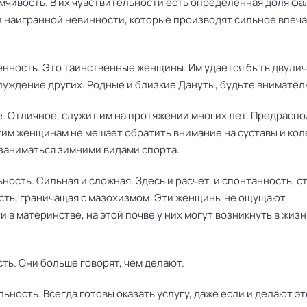
имчивость. В их чувствительности есть определенная доля ф
и наигранной невинности, которые производят сильное впеч
венность. Это таинственные женщины. Им удается быть двули
луждение других. Родные и близкие Дануты, будьте вниматель
е. Отличное, служит им на протяжении многих лет. Предрасп
тим женщинам не мешает обратить внимание на суставы и кол
заниматься зимними видами спорта.
ьность. Сильная и сложная. Здесь и расчет, и спонтанность, с
сть, граничащая с мазохизмом. Эти женщины не ощущают
 в материнстве, на этой почве у них могут возникнуть в жиз
сть. Они больше говорят, чем делают.
ьность. Всегда готовы оказать услугу, даже если и делают эт