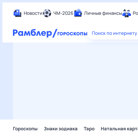
Новости
ЧМ-2026
Личные финансы
Ро
Еда
Поиск по интернету
Здор
Разв
Дом 
Спор
Карь
Авто
Техн
Жизн
Сбер
Горо
Гороскопы
Знаки зодиака
Таро
Натальная карт