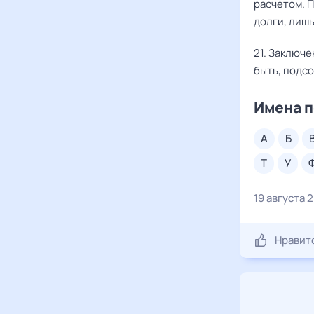
расчетом. П
долги, лишь
21. Заключ
быть, подсо
Имена п
а
б
т
у
19 августа 
Нравит