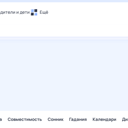
дители и дети
Ещё
Почта
овье
Поиск
лечения и отдых
Погода
и уют
ТВ-программа
т
ера
ологии и тренды
енные ситуации
егаем вместе
скопы
Помощь
а
Совместимость
Сонник
Гадания
Календари
Ди