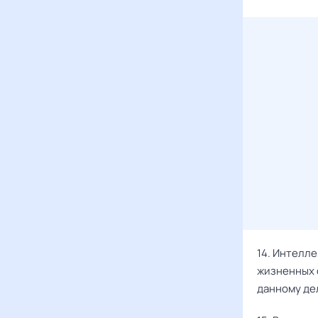
14. Интелле
жизненных 
данному де