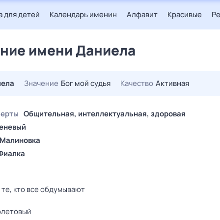
 для детей
Календарь именин
Алфавит
Красивые
Р
ние имени Даниела
иела
Значение
Бог мой судья
Качество
Активная
черты
Общительная, интеллектуальная, здоровая
еневый
Малиновка
Фиалка
: те, кто все обдумывают
иолетовый