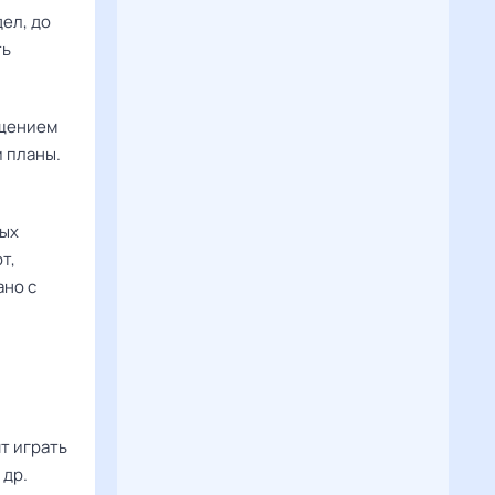
дел, до
ть
ощением
и планы.
бых
т,
ано с
т играть
 др.