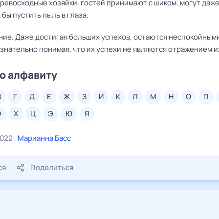
ревосходные хозяйки, гостей принимают с шиком, могут даже
 бы пустить пыль в глаза.
ение. Даже достигая больших успехов, остаются неспокойным
знательно понимая, что их успехи не являются отражением их
о алфавиту
в
г
д
е
ж
з
и
к
л
м
н
о
п
ф
х
ц
э
ю
я
2022
Марианна Басс
ся
Поделиться