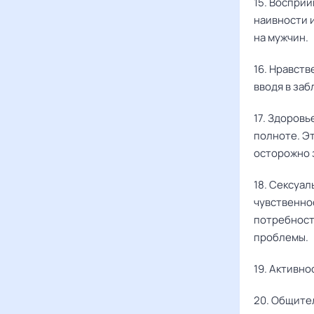
15. Воспри
наивности 
на мужчин.
16. Нравст
вводя в заб
17. Здоровь
полноте. Э
осторожно 
18. Сексуал
чувственно
потребности
проблемы.
19. Активно
20. Общител