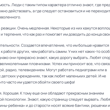
мость. Люди с таким типом характера отлично знают, где пре
жно действовать, а где следует остановиться и не переходи
зволенного.
ь реакции. Очень медленная. Некоторые из них кажутся вопл
и терпения, что как раз и помогает им доводить до конца сво
ятельности. Создается впечатление, что им больше нравится
к работе других, чем работать самим. У них нет каких-то осо
нако они прекрасно знают, какую дорогу выбрать. Любят спор
великолепными пловчихами. Успех им приносит все, что связ
ой, радио, телевидением. Могут работать педиатрами или в
детских учреждениях, так как любят маленьких детей. И не
что часто им удается обойти своего шефа!
ия. Хорошая. К тому еще они обладают прекрасным знанием
ой психологии. Знают, какую страницу следует вырвать. Любя
ны-ребенка» и до старости носят всякие бантики, рюшечки и