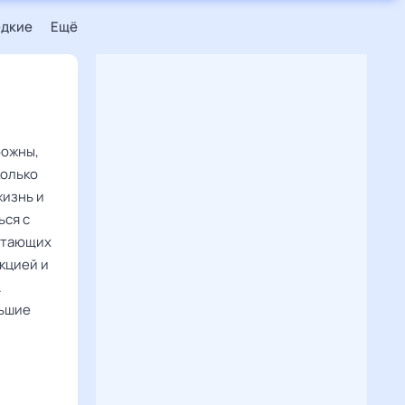
едкие
Ещё
рожны,
колько
жизнь и
ься с
ботающих
кцией и
.
льшие