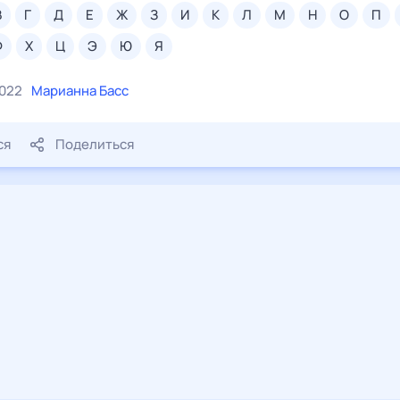
в
г
д
е
ж
з
и
к
л
м
н
о
п
ф
х
ц
э
ю
я
2022
Марианна Басс
ся
Поделиться