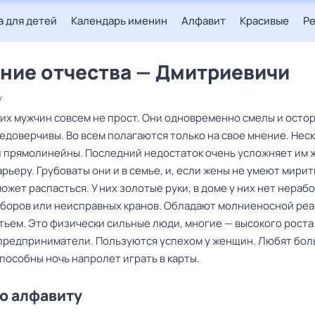
 для детей
Календарь именин
Алфавит
Красивые
Р
ние отчества — Дмитриевичи
у
тих мужчин совсем не прост. Они одновременно смелы и осто
едоверчивы. Во всем полагаются только на свое мнение. Нес
и прямолинейны. Последний недостаток очень усложняет им 
рьеру. Грубоваты они и в семье, и, если жены не умеют мирит
может распасться. У них золотые руки, в доме у них нет нера
боров или неисправных кранов. Обладают молниеносной реа
тьем. Это физически сильные люди, многие — высокого роста
предприниматели. Пользуются успехом у женщин. Любят бо
пособны ночь напролет играть в карты.
о алфавиту