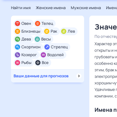
Найти имя
Женские имена
Мужские имена
Имена
Овен
Телец
Значе
Близнецы
Рак
Лев
По отчеств
Дева
Весы
Характер э
Скорпион
Стрелец
открыты и н
Козерог
Водолей
грубоваты 
Рыбы
Все
особенно ка
этим, брак 
Ваши данные для прогнозов
электропри
хорошим чу
Удачливые 
компании, с
Имена п