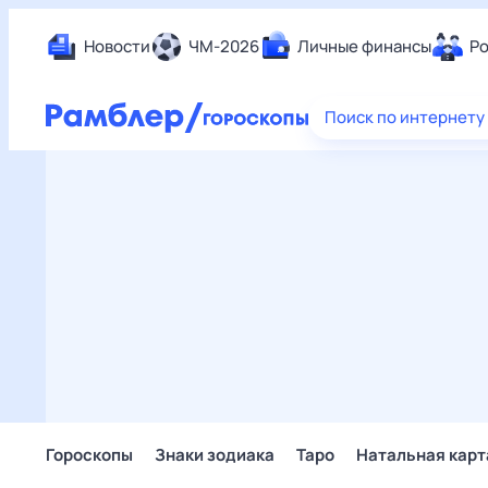
Новости
ЧМ-2026
Личные финансы
Ро
Еда
Поиск по интернету
Здор
Разв
Дом 
Спор
Карь
Авто
Техн
Жизн
Сбер
Горо
Гороскопы
Знаки зодиака
Таро
Натальная карт