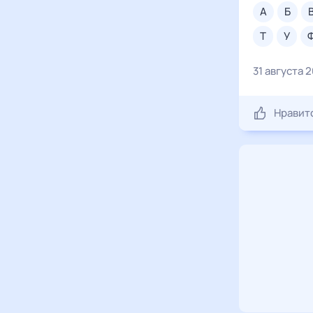
а
б
т
у
31 августа 
Нравит