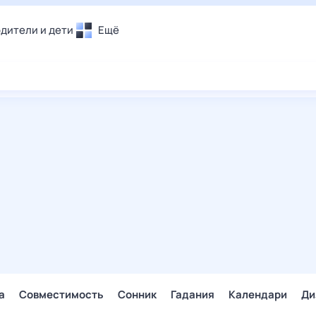
дители и дети
Ещё
Почта
овье
Поиск
лечения и отдых
Погода
и уют
ТВ-программа
т
ера
ологии и тренды
енные ситуации
егаем вместе
скопы
Помощь
а
Совместимость
Сонник
Гадания
Календари
Ди