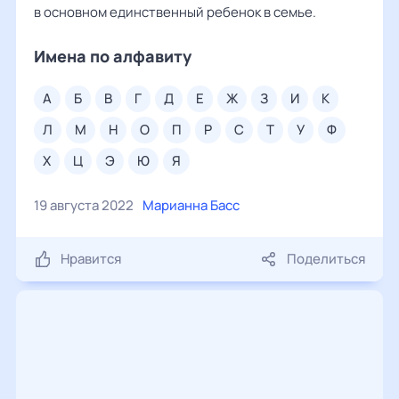
в основном единственный ребенок в семье.
Имена по алфавиту
а
б
в
г
д
е
ж
з
и
к
л
м
н
о
п
р
с
т
у
ф
х
ц
э
ю
я
19 августа 2022
Марианна Басс
Нравится
Поделиться