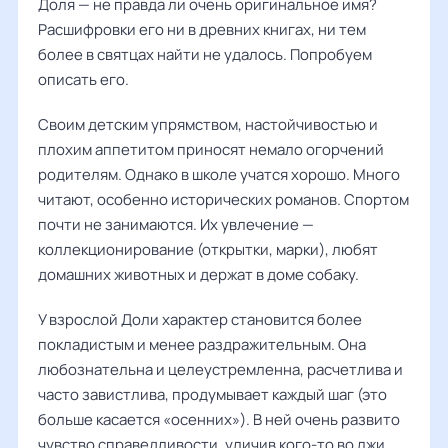
Доля — не правда ли очень оригинальное имя?
Расшифровки его ни в древних книгах, ни тем
более в святцах найти не удалось. Попробуем
описать его.
Своим детским упрямством, настойчивостью и
плохим аппетитом приносят немало огорчений
родителям. Однако в школе учатся хорошо. Много
читают, особенно исторических романов. Спортом
почти не занимаются. Их увлечение —
коллекционирование (открытки, марки), любят
домашних животных и держат в доме собаку.
У взрослой Доли характер становится более
покладистым и менее раздражительным. Она
любознательна и целеустремленна, расчетлива и
часто завистлива, продумывает каждый шаг (это
больше касается «осенних»). В ней очень развито
чувство справедливости, уличив кого-то во лжи,