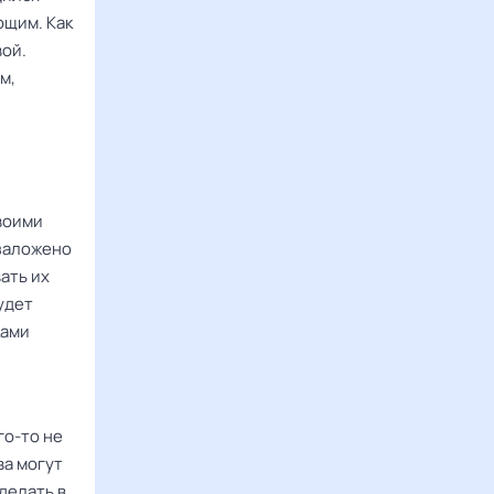
ющим. Как
вой.
м,
воими
 заложено
ать их
удет
ками
го-то не
ва могут
делать в