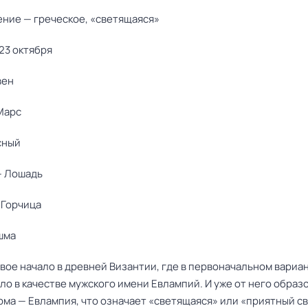
ние — греческое, «светящаяся»
23 октября
вен
Марс
сный
— Лошадь
 Горчица
шма
вое начало в древней Византии, где в первоначальном вариа
о в качестве мужского имени Евлампий. И уже от него образ
ма — Евлампия, что означает «светящаяся» или «приятный св