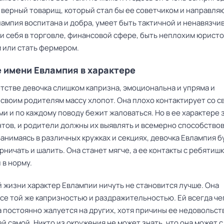
 верный товарищ, который стал бы ее советчиком и направля
ампия воспитана и добра, умеет быть тактичной и ненавязчи
и себя в торговле, финансовой сфере, быть неплохим юристо
 или стать фермером.
 имени Евлампия в характере
тстве девочка слишком капризна, эмоциональна и упряма и
 своим родителям массу хлопот. Она плохо контактирует со с
и и по каждому поводу бежит жаловаться. Но в ее характере
нтов, и родители должны их выявлять и всемерно способствов
анимаясь в различных кружках и секциях, девочка Евлампия б
ничать и шалить. Она станет мягче, а ее контакты с ребятиш
 в норму.
й жизни характер Евлампии ничуть не становится лучше. Она
се той же капризностью и раздражительностью. Ей всегда че
а постоянно жалуется на других, хотя причины ее недовольст
ей самой. Никто из окружения не может знать, что она может с