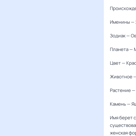
Происхожде
Именины — 
Зодиак — О
Планета — 
Цвет — Кра
Животное 
Растение —
Камень — Я
Имя берет с
существовал
женская фор