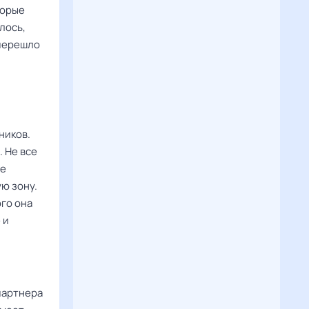
торые
лось,
 перешло
ников.
. Не все
не
ю зону.
ого она
 и
партнера