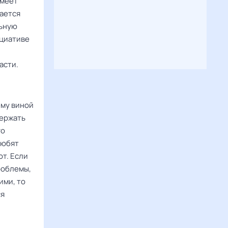
имеет
тается
льную
ициативе
асти.
ему виной
держать
го
любят
ют. Если
роблемы,
ими, то
ся