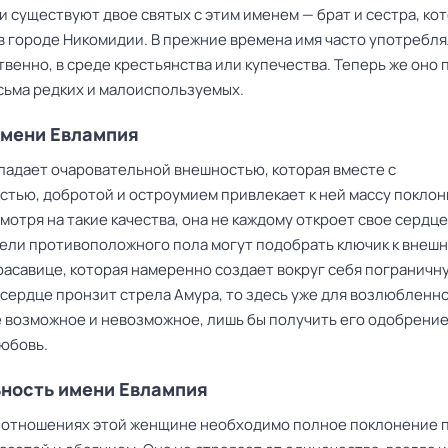
 существуют двое святых с этим именем — брат и сестра, ко
в городе Никомидии. В прежние времена имя часто употребля
венно, в среде крестьянства или купечества. Теперь же оно
есьма редких и малоиспользуемых.
мени Евлампия
ладает очаровательной внешностью, которая вместе с
стью, добротой и остроумием привлекает к ней массу поклон
мотря на такие качества, она не каждому откроет свое сердце
ели противоположного пола могут подобрать ключик к внеш
расавице, которая намеренно создает вокруг себя пограничну
 сердце пронзит стрела Амура, то здесь уже для возлюбленн
е возможное и невозможное, лишь бы получить его одобрение
юбовь.
ность имени Евлампия
 отношениях этой женщине необходимо полное поклонение 