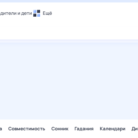
дители и дети
Ещё
Почта
овье
Поиск
лечения и отдых
Погода
и уют
ТВ-программа
т
ера
ологии и тренды
енные ситуации
егаем вместе
скопы
Помощь
а
Совместимость
Сонник
Гадания
Календари
Ди