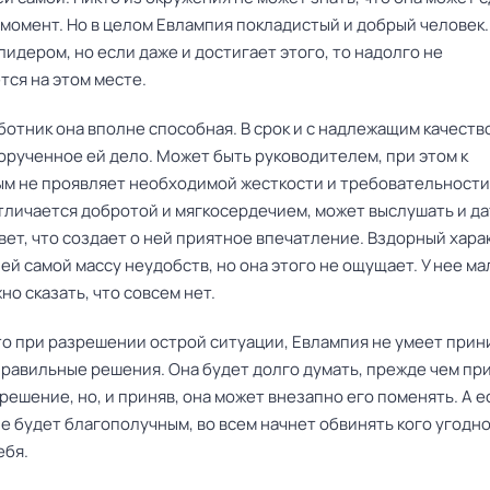
момент. Но в целом Евлампия покладистый и добрый человек.
лидером, но если даже и достигает этого, то надолго не
тся на этом месте.
аботник она вполне способная. В срок и с надлежащим качеств
орученное ей дело. Может быть руководителем, при этом к
м не проявляет необходимой жесткости и требовательности
тличается добротой и мягкосердечием, может выслушать и да
вет, что создает о ней приятное впечатление. Вздорный хара
ей самой массу неудобств, но она этого не ощущает. У нее ма
но сказать, что совсем нет.
что при разрешении острой ситуации, Евлампия не умеет прин
правильные решения. Она будет долго думать, прежде чем пр
решение, но, и приняв, она может внезапно его поменять. А е
е будет благополучным, во всем начнет обвинять кого угодно
ебя.