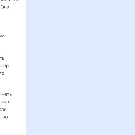
 Она
ом
.
ть
ктер
ло
имать
инять
сли
, но