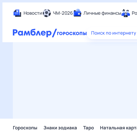
Новости
ЧМ-2026
Личные финансы
Ро
Еда
Поиск по интернету
Здор
Разв
Дом 
Спор
Карь
Авто
Техн
Жизн
Сбер
Горо
Гороскопы
Знаки зодиака
Таро
Натальная карт