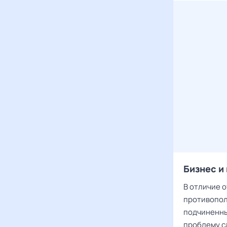
Бизнес и
В отличие 
противопол
подчиненны
проблему са