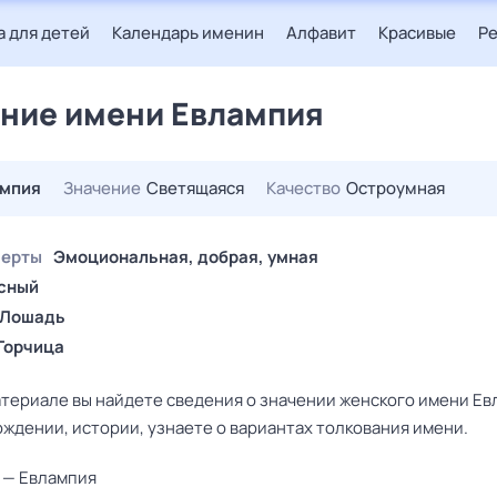
 для детей
Календарь именин
Алфавит
Красивые
Р
ние имени Евлампия
ампия
Значение
Светящаяся
Качество
Остроумная
черты
Эмоциональная, добрая, умная
сный
Лошадь
Горчица
атериале вы найдете сведения о значении женского имени Ев
ждении, истории, узнаете о вариантах толкования имени.
 — Евлампия