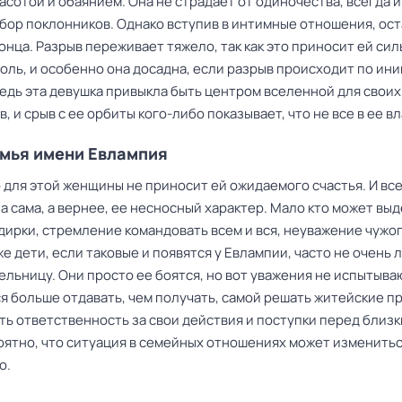
асотой и обаянием. Она не страдает от одиночества, всегда 
бор поклонников. Однако вступив в интимные отношения, ос
онца. Разрыв переживает тяжело, так как это приносит ей си
оль, и особенно она досадна, если разрыв происходит по ин
Ведь эта девушка привыкла быть центром вселенной для своих
, и срыв с ее орбиты кого-либо показывает, что не все в ее вл
емья имени Евлампия
 для этой женщины не приносит ей ожидаемого счастья. И вс
а сама, а вернее, ее несносный характер. Мало кто может вы
дирки, стремление командовать всем и вся, неуважение чужо
е дети, если таковые и появятся у Евлампии, часто не очень 
льницу. Они просто ее боятся, но вот уважения не испытыва
ся больше отдавать, чем получать, самой решать житейские п
ть ответственность за свои действия и поступки перед близк
оятно, что ситуация в семейных отношениях может изменить
о.