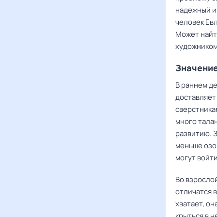
надежный и
человек Евл
Может найт
художником
Значение
В раннем де
доставляет
сверстникам
много тала
развитию. З
меньше озор
могут войти
Во взросло
отличатся в
хватает, он
крыться в н