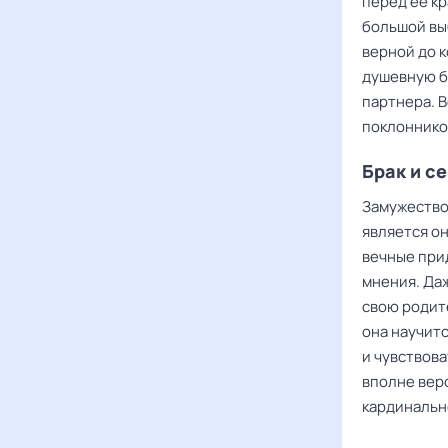
перед ее кр
большой вы
верной до к
душевную б
партнера. 
поклонников
Брак и с
Замужество
является он
вечные при
мнения. Даж
свою родите
она научит
и чувствова
вполне вер
кардинальн