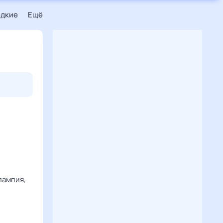
едкие
Ещё
лампия,