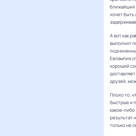
ближайший 
хочет быть 
задерживае
А вот как р
выполнит п
подчиненны
Евлампия о
хороший со
доставляет 
друзей, мож
Плохо то, 
быстрые и 
какое-либо 
результат н
только не с