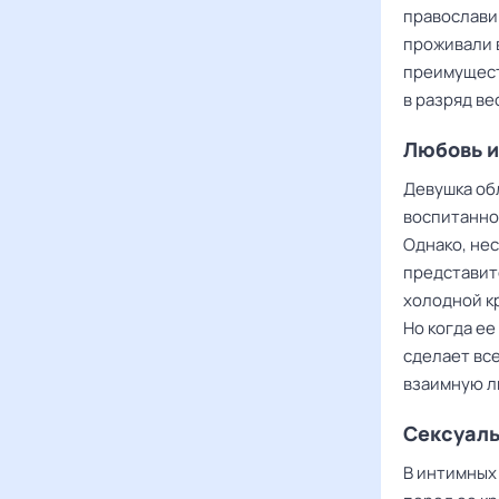
православии
проживали 
преимущест
в разряд в
Любовь и
Девушка об
воспитанно
Однако, нес
представит
холодной к
Но когда ее
сделает вс
взаимную л
Сексуаль
В интимных