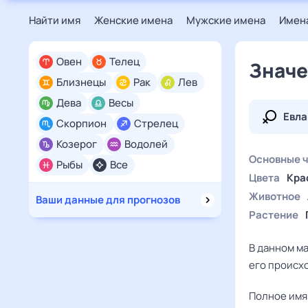
Найти имя
Женские имена
Мужские имена
Имена
Овен
Телец
Значе
Близнецы
Рак
Лев
Дева
Весы
Евл
Скорпион
Стрелец
Козерог
Водолей
Основные 
Рыбы
Все
Цвета
Кра
Животное
Ваши данные для прогнозов
Растение
В данном м
его происхо
Полное имя