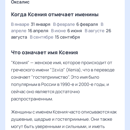
Оксалис
Когда Ксения отмечает именины
В январе
31 января
В феврале
6 февраля
В
апреле
16 апреля
В июне
6 июня
В августе
26
августа
В сентябре
15 сентября
Что означает имя Ксения
"Ксения" — женское имя, которое происходит от
греческого имени "Ξενία" (Xenia), что в переводе
означает "гостеприимство". Это имя было
популярным в России в 1990-е и 2000-е годы, и
сейчас оно является достаточно
распространенным.
Женщины с именем Ксения часто описываются как
душевные, щедрые и гостеприимные. Они также
могут быть уверенными и сильными, и иметь