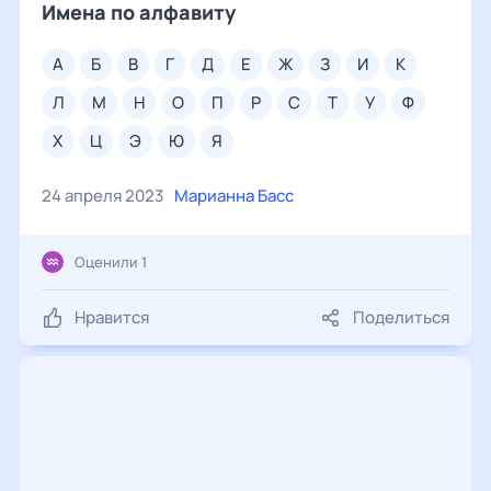
Имена по алфавиту
а
б
в
г
д
е
ж
з
и
к
л
м
н
о
п
р
с
т
у
ф
х
ц
э
ю
я
24 апреля 2023
Марианна Басс
Оценили 1
Нравится
Поделиться