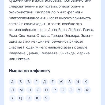
художниками и архитекторами, программистами
следователями и артистами, операторами и
экономистами. Как правило, у них крепкая и
благополучная семья. Любят широко принимать
гостей и самим ходить в гости; вообще это
«компанейские» люди. Анна, Вера, Любовь, Раиса,
Роза, Светлана, Стелла, Тамара, Эльвира, Эмма —
одна из этих женщин непременно принесет
счастье Людвигу, чего нельзя сказать о Белле,
Владлене, Диане, Елизавете., Зинаиде, Марине
или Роксане.
Имена по алфавиту
а
б
в
г
д
е
ж
з
и
к
л
м
н
о
п
р
с
т
у
ф
х
ц
э
ю
я