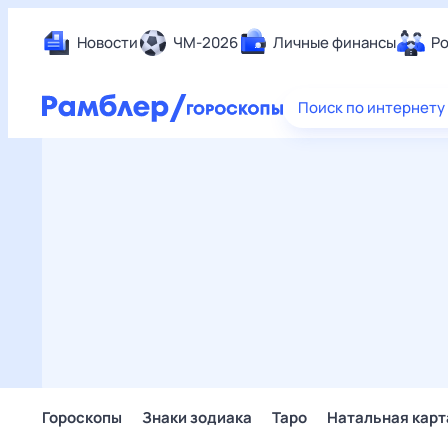
Новости
ЧМ-2026
Личные финансы
Ро
Еда
Поиск по интернету
Здор
Разв
Дом 
Спор
Карь
Авто
Техн
Жизн
Сбер
Горо
Гороскопы
Знаки зодиака
Таро
Натальная карт