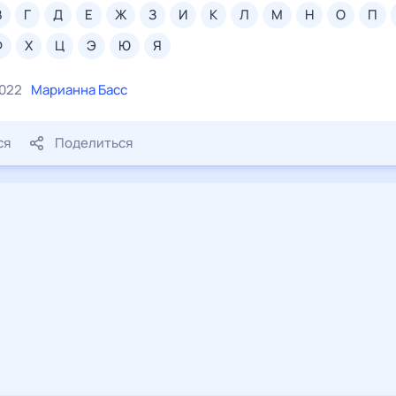
в
г
д
е
ж
з
и
к
л
м
н
о
п
ф
х
ц
э
ю
я
2022
Марианна Басс
ся
Поделиться