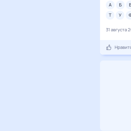
а
б
т
у
31 августа 
Нравит