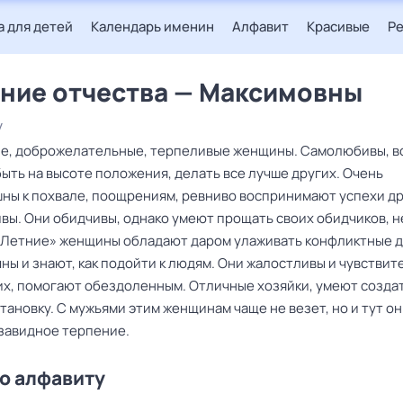
 для детей
Календарь именин
Алфавит
Красивые
Р
ние отчества — Максимовны
у
е, доброжелательные, терпеливые женщины. Самолюбивы, в
ыть на высоте положения, делать все лучше других. Очень
ны к похвале, поощрениям, ревниво воспринимают успехи др
ивы. Они обидчивы, однако умеют прощать своих обидчиков, н
 «Летние» женщины обладают даром улаживать конфликтные д
ы и знают, как подойти к людям. Они жалостливы и чувствит
их, помогают обездоленным. Отличные хозяйки, умеют создат
ановку. С мужьями этим женщинам чаще не везет, но и тут о
завидное терпение.
о алфавиту