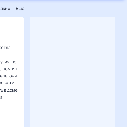
едкие
Ещё
сегда
угих, но
е помнят
ела: они
ельны к
ь в доме
ни