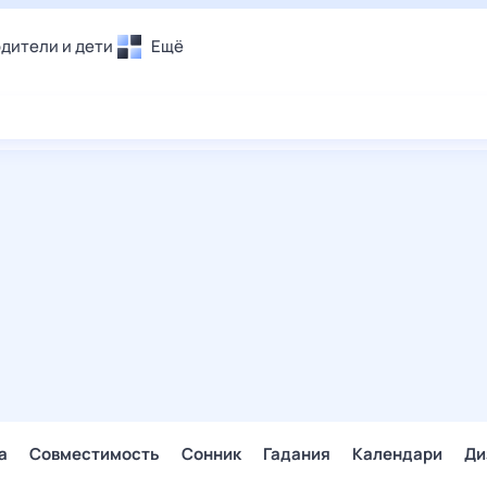
дители и дети
Ещё
Почта
овье
Поиск
лечения и отдых
Погода
и уют
ТВ-программа
т
ера
ологии и тренды
енные ситуации
егаем вместе
скопы
Помощь
а
Совместимость
Сонник
Гадания
Календари
Ди