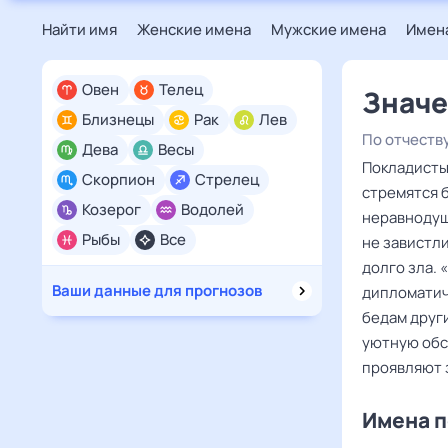
Найти имя
Женские имена
Мужские имена
Имена
Овен
Телец
Значе
Близнецы
Рак
Лев
По отчеств
Дева
Весы
Покладисты
Скорпион
Стрелец
стремятся б
Козерог
Водолей
неравнодуш
Рыбы
Все
не завистл
долго зла.
Ваши данные для прогнозов
дипломатичн
бедам друг
уютную обст
проявляют 
Имена п