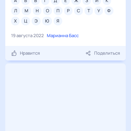
а
б
в
г
д
е
ж
з
и
к
л
м
н
о
п
р
с
т
у
ф
х
ц
э
ю
я
19 августа 2022
Марианна Басс
Нравится
Поделиться