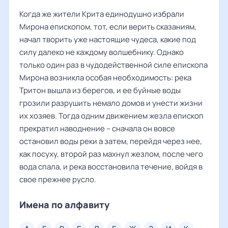
Когда же жители Крита единодушно избрали
Мирона епископом, тот, если верить сказаниям,
начал творить уже настоящие чудеса, какие под
силу далеко не каждому волшебнику. Однако
только один раз в чудодейственной силе епископа
Мирона возникла особая необходимость: река
Тритон вышла из берегов, и ее буйные воды
грозили разрушить немало домов и унести жизни
их хозяев. Тогда одним движением жезла епископ
прекратил наводнение – сначала он вовсе
остановил воды реки а затем, перейдя через нее,
как посуху, второй раз махнул жезлом, после чего
вода спала, и река восстановила течение, войдя в
свое прежнее русло.
Имена по алфавиту