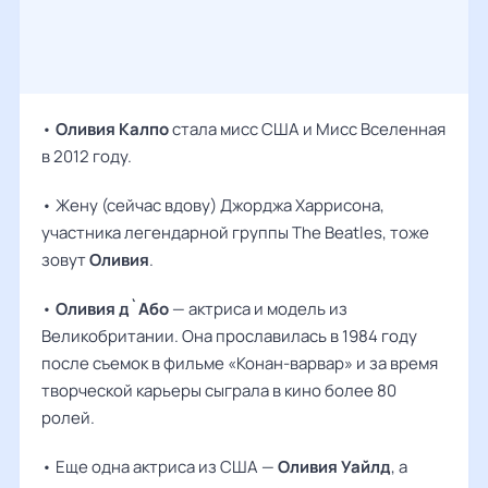
•
Оливия Калпо
стала мисс США и Мисс Вселенная
в 2012 году.
• Жену (сейчас вдову) Джорджа Харрисона,
участника легендарной группы The Beatles, тоже
зовут
Оливия
.
•
Оливия д`Або
— актриса и модель из
Великобритании. Она прославилась в 1984 году
после съемок в фильме «Конан-варвар» и за время
творческой карьеры сыграла в кино более 80
ролей.
• Еще одна актриса из США —
Оливия Уайлд
, а