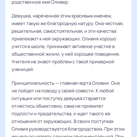
родственное имя Оливер.
Девушка, нареченная этим красивым именем,
имеет такую же благородную натуру. Она честная,
решительная, самостоятельная, и эти качества
привлекают к ней окружающих. Оливия хорошо
учится в школе, принимает активное участие в
общественной жизни, у ней хорошее поведение.
Учителя не знают проблем с такой примерной
ученицей.
Принципиальность — главная черта Оливии. Она
не пойдет на поводу у своей совести. К любой
ситуации или поступку девушка старается
отнестись объективно, сама не приемлет
подлости и предательства, и ждет такого же
отношения от окружающих. В своих поступках
Оливия руководствуется благородством. При этом
ее нельзя назвать слишком сентиментальной. При