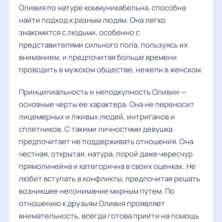
Оливия по натуре коммуникабельна, способна
найти подход к разным людям. Она легко
знакомится с людьми, особенно с
представителями сильного пола, пользуясь их
вниманием, и предпочитая больше времени
проводить в мужском обществе, нежели в женском.
Принципиальность и неподкупность Оливии —
основные черты ее характера. Она не переносит
лицемерных и лживых людей, интриганов и
сплетников. С такими личностями девушка
предпочитает не поддерживать отношения. Она
честная, открытая, натура, порой даже чересчур
прямолинейна и категорична в своих оценках. Не
любит вступать в конфликты, предпочитая решать
возникшее непонимание мирным путем. По
отношению к друзьям Оливия проявляет
внимательность, всегда готова прийти на помощь