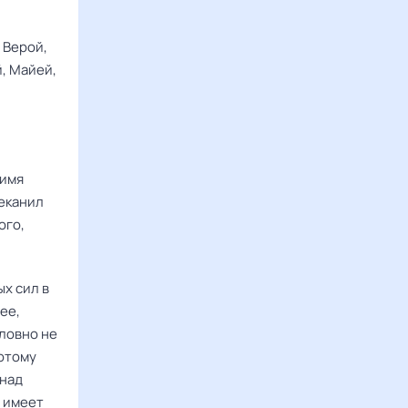
 Верой,
, Майей,
 имя
чеканил
ого,
х сил в
ее,
ловно не
потому
 над
м имеет