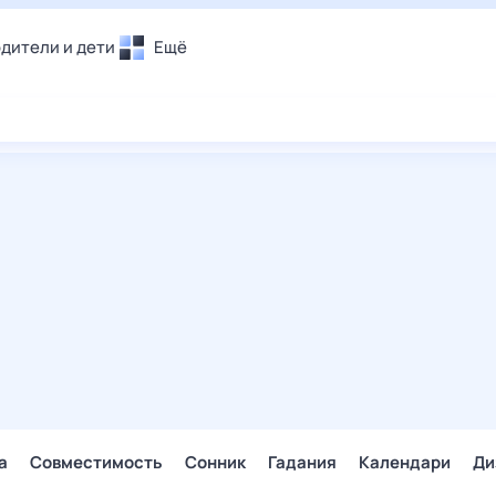
дители и дети
Ещё
Почта
овье
Поиск
лечения и отдых
Погода
и уют
ТВ-программа
т
ера
ологии и тренды
енные ситуации
егаем вместе
скопы
Помощь
а
Совместимость
Сонник
Гадания
Календари
Ди