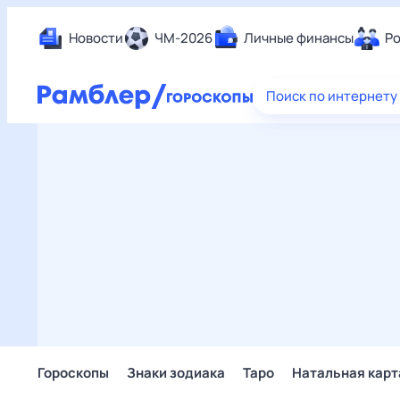
Новости
ЧМ-2026
Личные финансы
Ро
Еда
Поиск по интернету
Здор
Разв
Дом 
Спор
Карь
Авто
Техн
Жизн
Сбер
Горо
Гороскопы
Знаки зодиака
Таро
Натальная карт