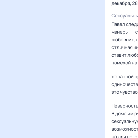
декабря, 28
Сексуальны
Павел следи
манеры, — 
любовник, н
отличная ин
ставит любо
помехой на 
желанной це
одиночество
это чувство
Неверность 
В доме им р
сексуальну
возможност
но для него