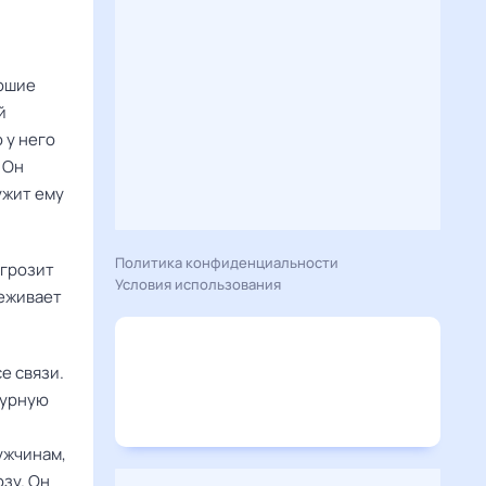
рошие
й
 у него
 Он
ужит ему
Политика конфиденциальности
 грозит
Условия использования
реживает
е связи.
бурную
ужчинам,
зу. Он