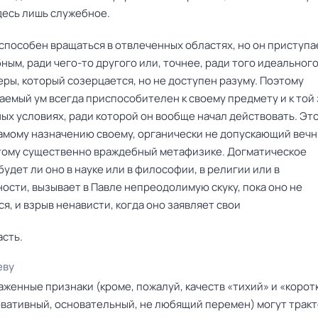
десь лишь служебное.
способен вращаться в отвлеченных областях, но он приступа
бным, ради чего-то другого или, точнее, ради того идеальног
ры, который созерцается, но не доступен разуму. Поэтому
емый ум всегда приспособителен к своему предмету и к той 
ых условиях, ради которой он вообще начал действовать. Это
самому назначению своему, органически не допускающий веч
отому существенно враждебный метафизике. Догматическое
удет ли оно в науке или в философии, в религии или в
ости, вызывает в Павле непреодолимую скуку, пока оно не
я, и взрыв ненависти, когда оно заявляет свои
асть.
еву
женные признаки (кроме, пожалуй, качеств «тихий» и «коротк
рвативный, основательный, не любящий перемен) могут трак