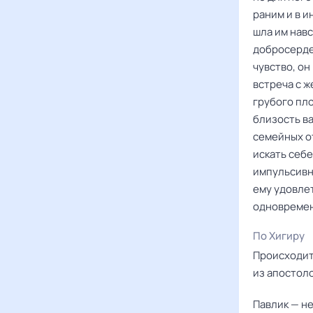
раним и в 
шла им навс
добросерде
чувство, он
встреча с ж
грубого пло
близость в
семейных от
искать себе
импульсивн
ему удовлет
одновремен
По Хигиру
Происходит
из апостоло
Павлик — н