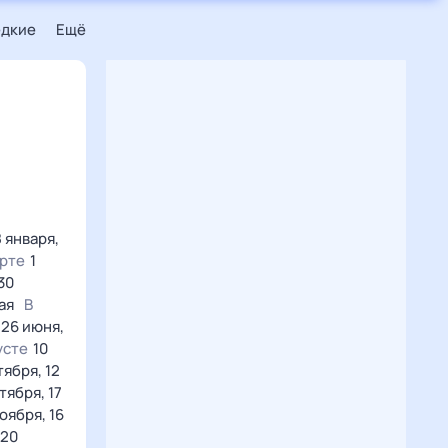
едкие
Ещё
8 января,
арте
1
30
мая
В
, 26 июня,
усте
10
тября, 12
тября, 17
ноября, 16
 20