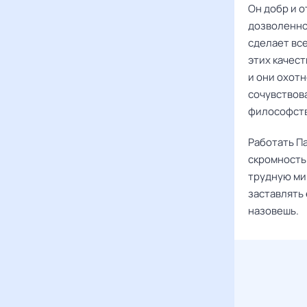
Он добр и о
дозволенног
сделает все
этих качест
и они охот
сочувствова
философст
Работать П
скромность
трудную мин
заставлять 
назовешь.