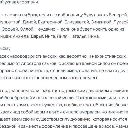
й уклад его жизни.
т сложиться брак, если его избранницу будут звать Венерой,
жульеттой, Диной, Екатериной, Елизаветой, Зинаидой, Луизой
 Софьей, Эллой. Неудачно — если она будет носить одно из
мен: Анжела, Дарья, Инга, Лиля, Наталья, Нина.
скому
всех народов христианских, как, вероятно, и нехристианских,
делимо от Апостола языков; с исключительной силой он пре
бразно своей личности, я среди имен, пожалуй, не найти друг
есно связанного с определенным носителем его.
а под напором воли, работая под высоким давлением стихийны
ой безобразной и неявленной мощи, Павел корнями, или, точн
и протоками своего существа, сообщается с областью, безус
каких над собой норм и в этом смысле аморален, но именно 
ущает веем своим существом силу духовную, которая носится
бездной и сама есть оформление и просвещение хаоса. Разу