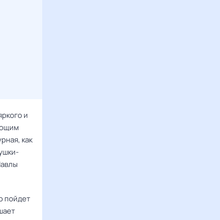
яркого и
ающим
рная, как
мушки-
Павлы
о пойдет
ушает