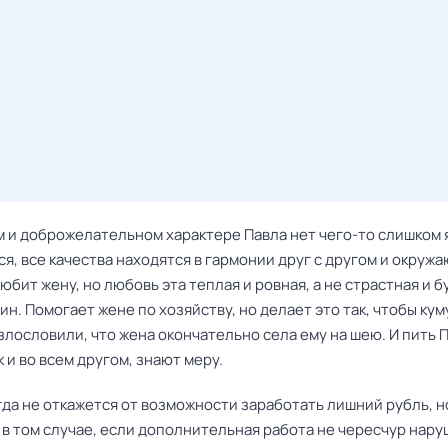
м и доброжелательном характере Павла нет чего-то слишком 
я, все качества находятся в гармонии друг с другом и окруж
юбит жену, но любовь эта теплая и ровная, а не страстная и бу
ин. Помогает жене по хозяйству, но делает это так, чтобы ку
злословили, что жена окончательно села ему на шею. И пить 
ак и во всем другом, знают меру.
гда не откажется от возможности заработать лишний рубль, н
 в том случае, если дополнительная работа не чересчур нар