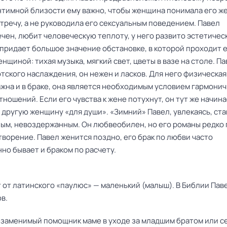
интимной близости ему важно, чтобы женщина понимала его ж
тречу, а не руководила его сексуальным поведением. Павел
чен, любит человеческую теплоту, у него развито эстетичес
 придает большое значение обстановке, в которой проходит 
енщиной: тихая музыка, мягкий свет, цветы в вазе на столе. П
тского наслаждения, он нежен и ласков. Для него физическая
ажна и в браке, она является необходимым условием гармони
ношений. Если его чувства к жене потухнут, он тут же начин
 другую женщину «для души». «Зимний» Павел, увлекаясь, ст
ым, невоздержанным. Он любвеобилен, но его романы редко
ворение. Павел женится поздно, его брак по любви часто
но бывает и браком по расчету.
 от латинского «паулюс» — маленький (малыш). В Библии Пав
в.
езаменимый помощник маме в уходе за младшим братом или с