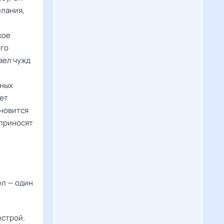
елания,
кое
его
авел чужд
чных
ает
ановится
 приносят
ел — один
естрой.