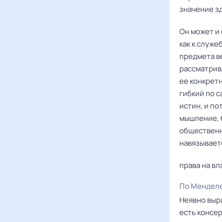
значение з
Он может и 
как к служе
предмета ве
рассматрива
ее конкретн
гибкий по 
истин, и п
мышление, б
общественн
навязываетс
права на вл
По Мендел
Неявно выра
есть консе