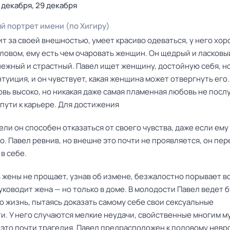
 декабря, 29 декабря
й портрет имени (по Хигиру)
т за своей внешностью, умеет красиво одеваться, у него хо
словом, ему есть чем очаровать женщин. Он щедрый и ласковы
ежный и страстный. Павел ищет женщину, достойную себя, но
туиция, и он чувствует, какая женщина может отвергнуть его.
вь высоко, но никакая даже самая пламенная любовь не посл
пути к карьере. Для достижения
ли он способен отказаться от своего чувства, даже если ему
. Павел ревнив, но внешне это почти не проявляется, он пе
 в себе.
жены не прощает, узнав об измене, безжалостно порывает вс
уководит жена — но только в доме. В молодости Павел ведет 
ю жизнь, пытаясь доказать самому себе свои сексуальные
и. У него случаются мелкие неудачи, свойственные многим м
 это почти трагедия. Павел предрасположен к половому невро