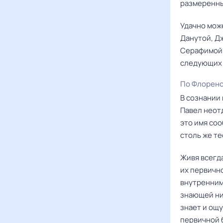
размеренны
Удачно може
Данутой, Д
Серафимой,
следующих и
По Флорен
В сознании 
Павел неот
это имя соо
столь же т
Живя всегд
их первичн
внутренним
знающей ни
знает и ощ
первичной 