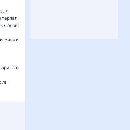
д, а
е теряет
их людей,
Склонен к
варища в
д ли