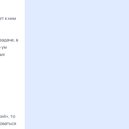
ет к ним
о
задаче, в
 ум
ных
ий», то
товаться