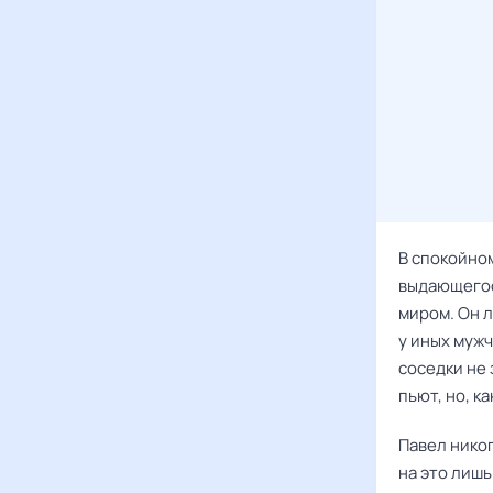
В спокойно
выдающегос
миром. Он л
у иных мужч
соседки не 
пьют, но, к
Павел нико
на это лишь