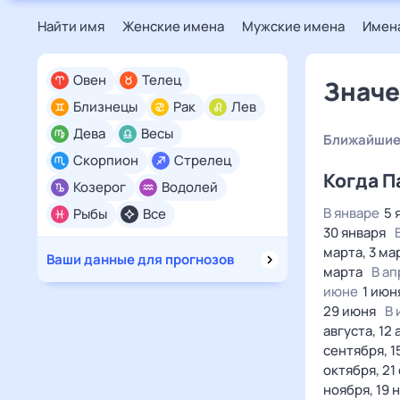
Найти имя
Женские имена
Мужские имена
Имена
Овен
Телец
Значе
Близнецы
Рак
Лев
Дева
Весы
Ближайшие
Скорпион
Стрелец
Когда П
Козерог
Водолей
В январе
5 
Рыбы
Все
30 января
марта, 3 мар
Ваши данные для прогнозов
марта
В а
июне
1 июн
29 июня
В 
августа, 12 
сентября, 1
октября, 21
ноября, 19 