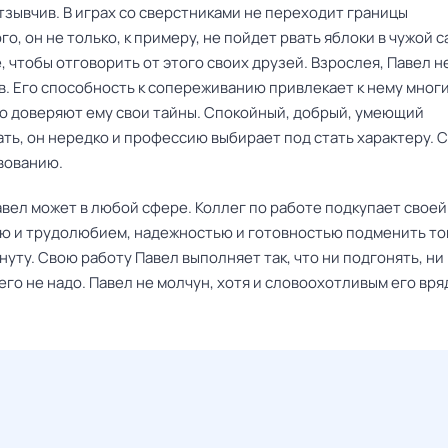
тзывчив. В играх со сверстниками не переходит границы
о, он не только, к примеру, не пойдет рвать яблоки в чужой са
, чтобы отговорить от этого своих друзей. Взрослея, Павел н
в. Его способность к сопереживанию привлекает к нему мног
но доверяют ему свои тайны. Спокойный, добрый, умеющий
ть, он нередко и профессию выбирает под стать характеру. 
вованию.
авел может в любой сфере. Коллег по работе подкупает своей
ю и трудолюбием, надежностью и готовностью подменить то
уту. Свою работу Павел выполняет так, что ни подгонять, ни
его не надо. Павел не молчун, хотя и словоохотливым его вря