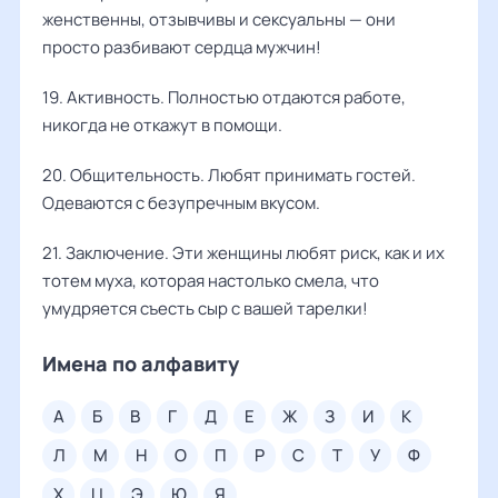
женственны, отзывчивы и сексуальны — они
просто разбивают сердца мужчин!
19. Активность. Полностью отдаются работе,
никогда не откажут в помощи.
20. Общительность. Любят принимать гостей.
Одеваются с безупречным вкусом.
21. Заключение. Эти женщины любят риск, как и их
тотем муха, которая настолько смела, что
умудряется съесть сыр с вашей тарелки!
Имена по алфавиту
а
б
в
г
д
е
ж
з
и
к
л
м
н
о
п
р
с
т
у
ф
х
ц
э
ю
я