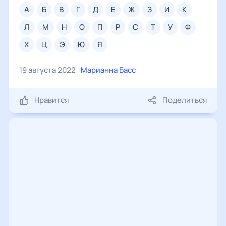
а
б
в
г
д
е
ж
з
и
к
л
м
н
о
п
р
с
т
у
ф
х
ц
э
ю
я
19 августа 2022
Марианна Басс
Нравится
Поделиться