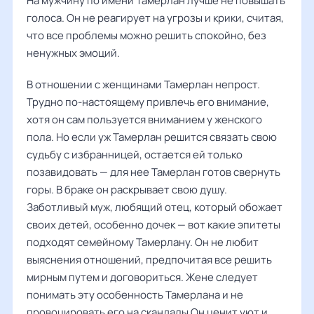
На мужчину по имени Тамерлан лучше не повышать
голоса. Он не реагирует на угрозы и крики, считая,
что все проблемы можно решить спокойно, без
ненужных эмоций.
В отношении с женщинами Тамерлан непрост.
Трудно по-настоящему привлечь его внимание,
хотя он сам пользуется вниманием у женского
пола. Но если уж Тамерлан решится связать свою
судьбу с избранницей, остается ей только
позавидовать — для нее Тамерлан готов свернуть
горы. В браке он раскрывает свою душу.
Заботливый муж, любящий отец, который обожает
своих детей, особенно дочек — вот какие эпитеты
подходят семейному Тамерлану. Он не любит
выяснения отношений, предпочитая все решить
мирным путем и договориться. Жене следует
понимать эту особенность Тамерлана и не
провоцировать его на скандалы Он ценит уют и