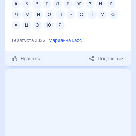
а
б
в
г
д
е
ж
з
и
к
л
м
н
о
п
р
с
т
у
ф
х
ц
э
ю
я
19 августа 2022
Марианна Басс
Нравится
Поделиться