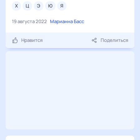
х
ц
э
ю
я
19 августа 2022
Марианна Басс
Нравится
Поделиться