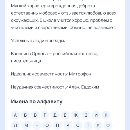
Мягкий характер и врожденная доброта
естественным образом отзывается любовью всех
окружающих. В школе учится хорошо, проблем с
учителями и сверстниками, обычно, не возникает.
Успешные люди и звезды:
Василина Орлова — российская поэтесса,
писательница
Идеальная совместимость: Митрофан
Неудачная совместимость: Алан, Евдоким
Имена по алфавиту
а
б
в
г
д
е
ж
з
и
к
л
м
н
о
п
р
с
т
у
ф