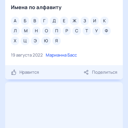
Имена по алфавиту
а
б
в
г
д
е
ж
з
и
к
л
м
н
о
п
р
с
т
у
ф
х
ц
э
ю
я
19 августа 2022
Марианна Басс
Нравится
Поделиться