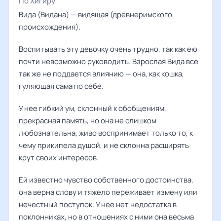
По Хигиру
Вида (Видана) — видящая (древнеримского
происхождения).
Воспитывать эту девочку очень трудно, так как ею
почти невозможно руководить. Взрослая Вида все
так же не поддается влиянию — она, как кошка,
гуляющая сама по себе.
У нее гибкий ум, склонный к обобщениям,
прекрасная память, но она не слишком
любознательна, живо воспринимает только то, к
чему прикипела душой, и не склонна расширять
крут своих интересов.
Ей известно чувство собственного достоинства,
она верна слову и тяжело переживает измену или
нечестный поступок. У нее нет недостатка в
поклонниках, но в отношениях с ними она весьма