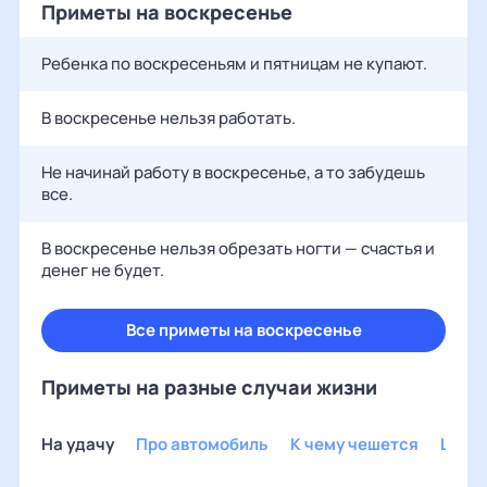
Приметы на воскресенье
Ребенка по воскресеньям и пятницам не купают.
В воскресенье нельзя работать.
Не начинай работу в воскресенье, а то забудешь
все.
В воскресенье нельзя обрезать ногти — счастья и
денег не будет.
Все приметы на воскресенье
Приметы на разные случаи жизни
На удачу
Про автомобиль
К чему чешется
Шуто