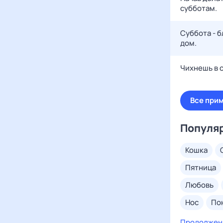
субботам.
Суббота - б
дом.
Чихнешь в 
Все прим
Популя
кошка
пятница
любовь
нос
п
покойник
Продолжен