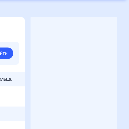
йти
ольца.