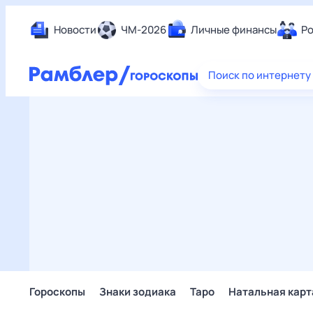
Новости
ЧМ-2026
Личные финансы
Ро
Еда
Поиск по интернету
Здор
Разв
Дом 
Спор
Карь
Авто
Техн
Жизн
Сбер
Горо
Гороскопы
Знаки зодиака
Таро
Натальная карт