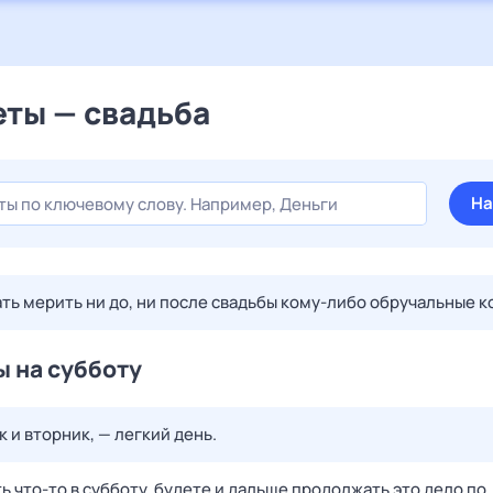
ты — свадьба
На
ть мерить ни до, ни после свадьбы кому-либо обручальные к
 на субботу
к и вторник, — легкий день.
ь что-то в субботу, будете и дальше продолжать это дело по