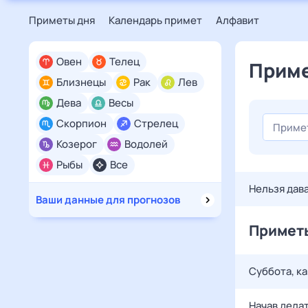
Приметы дня
Календарь примет
Алфавит
Овен
Телец
Приме
Близнецы
Рак
Лев
Дева
Весы
Скорпион
Стрелец
Козерог
Водолей
Рыбы
Все
Нельзя дава
Ваши данные для прогнозов
Приметы
Суббота, ка
Начав делат