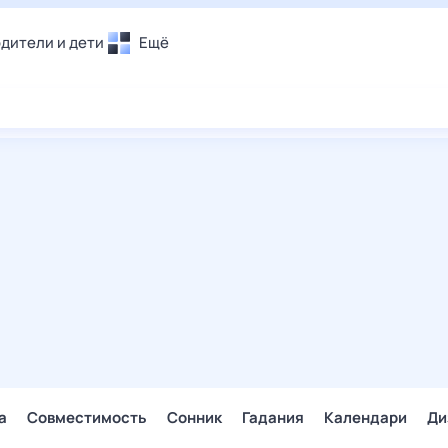
дители и дети
Ещё
Почта
овье
Поиск
лечения и отдых
Погода
и уют
ТВ-программа
т
ера
ологии и тренды
енные ситуации
егаем вместе
скопы
Помощь
а
Совместимость
Сонник
Гадания
Календари
Ди