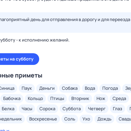
лагоприятный день для отправления в дорогу и для переезда
субботу - к исполнению желаний.
еты на субботу
рные приметы
синица
паук
деньги
собака
вода
погода
з
бабочка
кольцо
птицы
вторник
нож
среда
белка
часы
сорока
суббота
четверг
глаз
онедельник
воскресенье
соль
ухо
дождь
свад
ногти
волосы
грудь
ключи
сахар
ладонь
ие