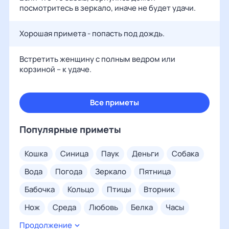
посмотритесь в зеркало, иначе не будет удачи.
Хорошая примета - попасть под дождь.
Встретить женщину с полным ведром или
корзиной – к удаче.
Все приметы
Популярные приметы
кошка
синица
паук
деньги
собака
вода
погода
зеркало
пятница
бабочка
кольцо
птицы
вторник
нож
среда
любовь
белка
часы
Продолжение
сорока
суббота
четверг
глаз