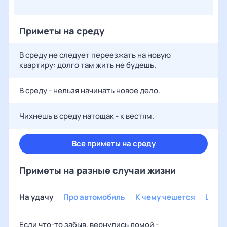
Приметы на среду
В среду не следует переезжать на новую
квартиру: долго там жить не будешь.
В среду - нельзя начинать новое дело.
Чихнешь в среду натощак - к вестям.
Все приметы на среду
Приметы на разные случаи жизни
На удачу
Про автомобиль
К чему чешется
Шуто
Если что-то забыв, вернулись домой -