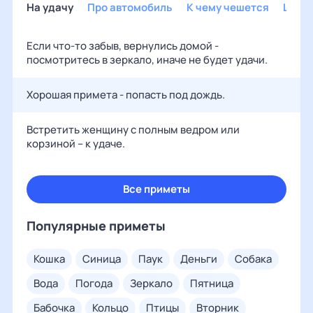
На удачу
Про автомобиль
К чему чешется
Шуто
Если что-то забыв, вернулись домой -
посмотритесь в зеркало, иначе не будет удачи.
Хорошая примета - попасть под дождь.
Встретить женщину с полным ведром или
корзиной – к удаче.
Все приметы
Популярные приметы
кошка
синица
паук
деньги
собака
вода
погода
зеркало
пятница
бабочка
кольцо
птицы
вторник