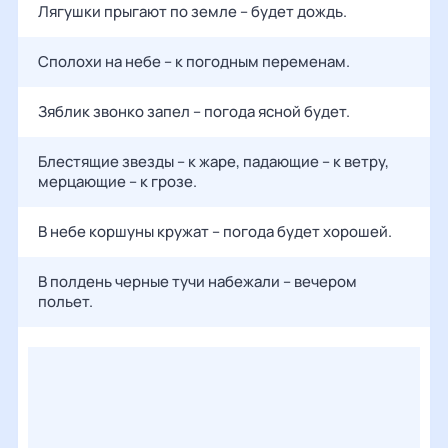
Лягушки прыгают по земле – будет дождь.
Сполохи на небе – к погодным переменам.
Зяблик звонко запел – погода ясной будет.
Блестящие звезды – к жаре, падающие – к ветру,
мерцающие – к грозе.
В небе коршуны кружат – погода будет хорошей.
В полдень черные тучи набежали – вечером
польет.