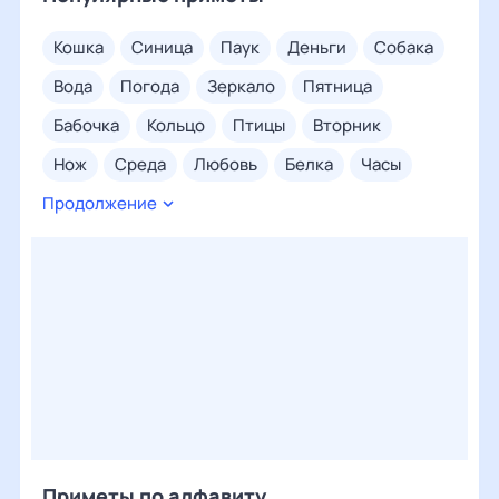
кошка
синица
паук
деньги
собака
вода
погода
зеркало
пятница
бабочка
кольцо
птицы
вторник
нож
среда
любовь
белка
часы
Продолжение
сорока
суббота
четверг
глаз
посуда
нос
понедельник
воскресенье
соль
ухо
дождь
свадьба
покойник
ногти
волосы
грудь
ключи
сахар
ладонь
дом
муха
нога
снег
кровь
тарелка
солнце
бровь
хлеб
воробьи
вороны
чайник
ложка
смерть
Приметы по алфавиту