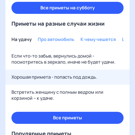
Все приметы на субботу
Приметы на разные случаи жизни
На удачу
Про автомобиль
К чему чешется
Шуто
Если что-то забыв, вернулись домой -
посмотритесь в зеркало, иначе не будет удачи.
Хорошая примета - попасть под дождь.
Встретить женщину с полным ведром или
корзиной – к удаче.
Все приметы
Популярные приметы