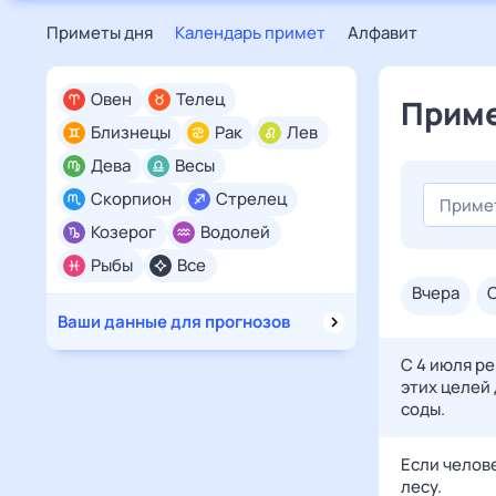
Приметы дня
Календарь примет
Алфавит
Овен
Телец
Приме
Близнецы
Рак
Лев
Дева
Весы
Скорпион
Стрелец
Козерог
Водолей
Рыбы
Все
вчера
Ваши данные для прогнозов
С 4 июля р
этих целей
соды.
Если челове
лесу.