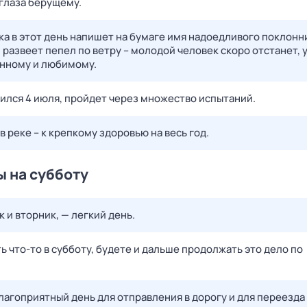
 глаза берущему.
ка в этот день напишет на бумаге имя надоедливого поклонн
развеет пепел по ветру – молодой человек скоро отстанет, 
нному и любимому.
дился 4 июля, пройдет через множество испытаний.
в реке – к крепкому здоровью на весь год.
 на субботу
к и вторник, — легкий день.
ь что-то в субботу, будете и дальше продолжать это дело по
лагоприятный день для отправления в дорогу и для переезда