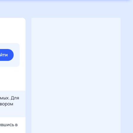
йти
мых. Для
твором
ившись в