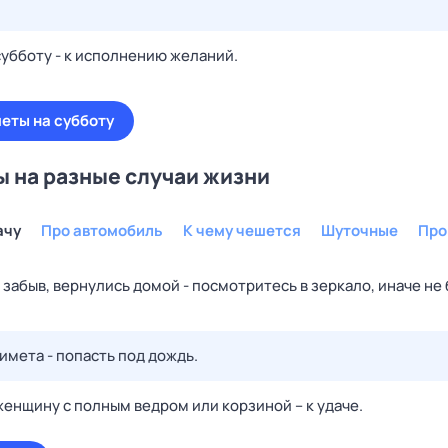
субботу - к исполнению желаний.
еты на субботу
 на разные случаи жизни
ачу
Про автомобиль
К чему чешется
Шуточные
Про
 забыв, вернулись домой - посмотритесь в зеркало, иначе не
имета - попасть под дождь.
женщину с полным ведром или корзиной – к удаче.