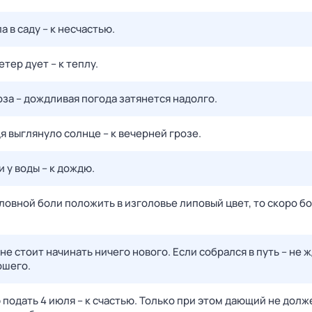
а в саду – к несчастью.
тер дует – к теплу.
за – дождливая погода затянется надолго.
 выглянуло солнце – к вечерней грозе.
 у воды – к дождю.
ловной боли положить в изголовье липовый цвет, то скоро б
 не стоит начинать ничего нового. Если собрался в путь – не 
ошего.
подать 4 июля – к счастью. Только при этом дающий не долж