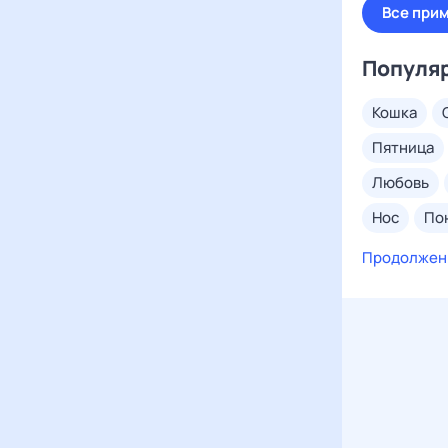
Все при
Популя
кошка
пятница
любовь
нос
п
покойник
Продолжен
муха
воробьи
иголка
чай
п
молоко