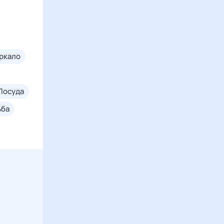
еркало
посуда
ьба
дом
рыба
зуб
ец
г