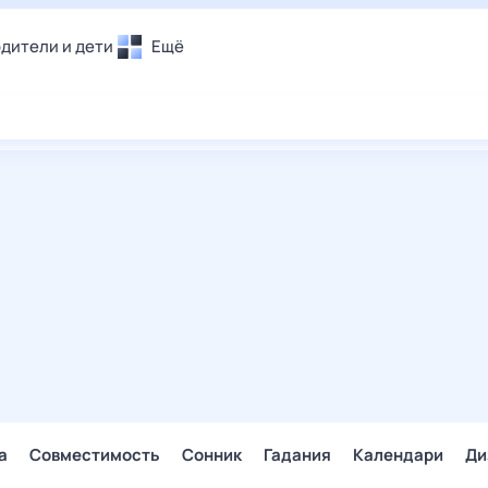
дители и дети
Ещё
Почта
овье
Поиск
лечения и отдых
Погода
и уют
ТВ-программа
т
ера
ологии и тренды
енные ситуации
егаем вместе
скопы
Помощь
а
Совместимость
Сонник
Гадания
Календари
Ди