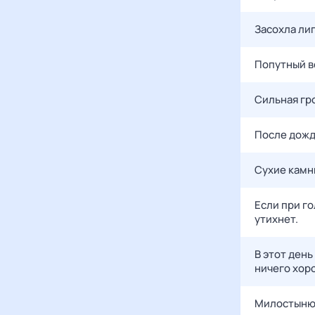
Засохла лип
Попутный ве
Сильная гро
После дождя
Сухие камни
Если при го
утихнет.
В этот день
ничего хор
Милостыню 