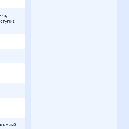
ика,
уступив
 в новый