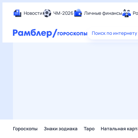
Новости
ЧМ-2026
Личные финансы
Ро
Еда
Поиск по интернету
Здор
Разв
Дом 
Спор
Карь
Авто
Техн
Жизн
Сбер
Горо
Гороскопы
Знаки зодиака
Таро
Натальная карт