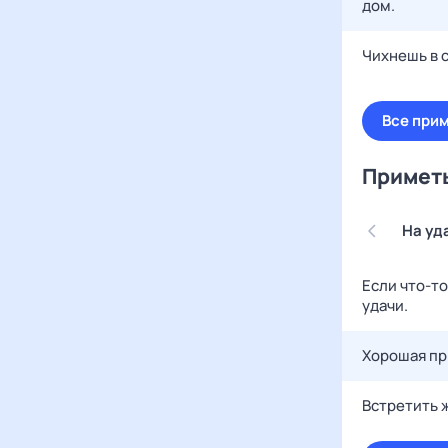
дом.
Чихнешь в 
Все прим
Приметы
На уд
Если что-то
удачи.
Хорошая пр
Встретить 