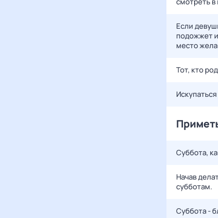
смотреть в
Если девуш
подожжет и 
место жела
Тот, кто ро
Искупаться 
Приметы
Суббота, ка
Начав делат
субботам.
Суббота - б