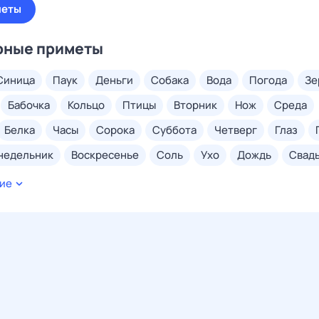
меты
рные приметы
синица
паук
деньги
собака
вода
погода
з
бабочка
кольцо
птицы
вторник
нож
среда
белка
часы
сорока
суббота
четверг
глаз
онедельник
воскресенье
соль
ухо
дождь
свад
ногти
волосы
грудь
ключи
сахар
ладонь
ие
нога
снег
кровь
тарелка
солнце
бровь
хлеб
вороны
чайник
ложка
смерть
радуга
удача
веник
потеря
губы
ласточки
гусеница
локоть
ожар
беременность
конфеты
зима
яблоко
пал
голова
тараканы
ножницы
ведро
спина
поро