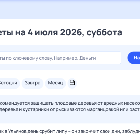
ты на 4 июля 2026, суббота
На
сегодня
завтра
месяц
екомендуется защищать плодовые деревья от вредных насеко
 деревья и кустарники опрыскиваются марганцовкой или рас
к в Ульянов день срубит липу – он закончит свои дни, заблуд