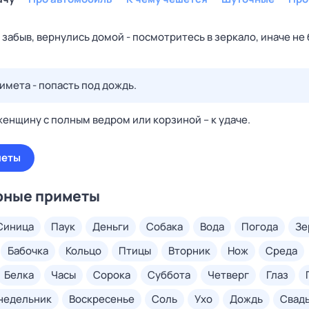
 забыв, вернулись домой - посмотритесь в зеркало, иначе не
имета - попасть под дождь.
женщину с полным ведром или корзиной – к удаче.
меты
рные приметы
синица
паук
деньги
собака
вода
погода
з
бабочка
кольцо
птицы
вторник
нож
среда
белка
часы
сорока
суббота
четверг
глаз
онедельник
воскресенье
соль
ухо
дождь
свад