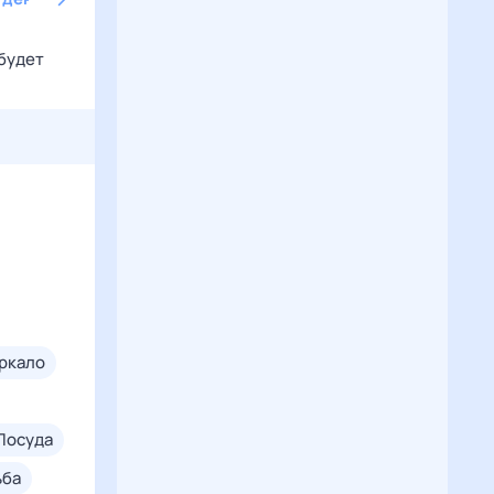
 будет
еркало
посуда
ьба