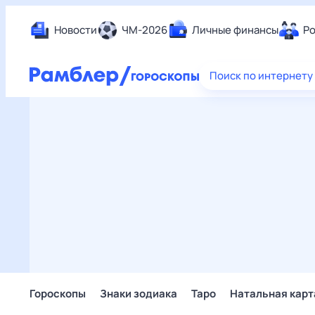
Новости
ЧМ-2026
Личные финансы
Ро
Еда
Поиск по интернету
Здор
Разв
Дом 
Спор
Карь
Авто
Техн
Жизн
Сбер
Горо
Гороскопы
Знаки зодиака
Таро
Натальная карт