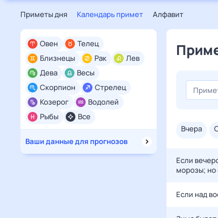
Приметы дня
Календарь примет
Алфавит
Овен
Телец
Приме
Близнецы
Рак
Лев
Дева
Весы
Скорпион
Стрелец
Козерог
Водолей
Рыбы
Все
вчера
Ваши данные для прогнозов
Если вечеро
морозы; но 
Если над в