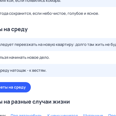
 мягкой, если появились комары.
ода сохранится, если небо чистое, голубое и ясное.
 на среду
следует переезжать на новую квартиру: долго там жить не бу
ельзя начинать новое дело.
реду натощак - к вестям.
еты на среду
 на разные случаи жизни
ачу
Про автомобиль
К чему чешется
Шуточные
Про