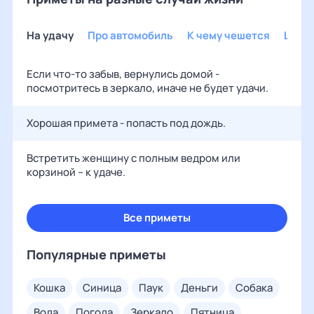
На удачу
Про автомобиль
К чему чешется
Шуто
Если что-то забыв, вернулись домой -
посмотритесь в зеркало, иначе не будет удачи.
Хорошая примета - попасть под дождь.
Встретить женщину с полным ведром или
корзиной – к удаче.
Все приметы
Популярные приметы
кошка
синица
паук
деньги
собака
вода
погода
зеркало
пятница