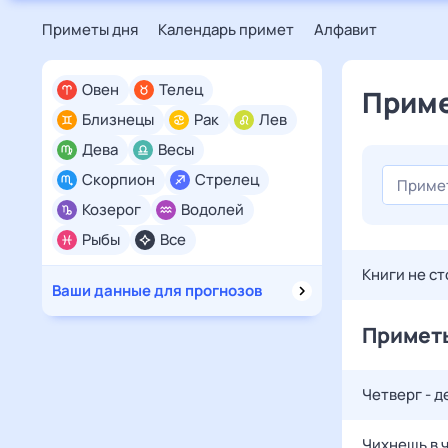
Приметы дня
Календарь примет
Алфавит
Овен
Телец
Приме
Близнецы
Рак
Лев
Дева
Весы
Скорпион
Стрелец
Козерог
Водолей
Рыбы
Все
Книги не с
Ваши данные для прогнозов
Приметы
Четверг - д
Чихнешь в ч