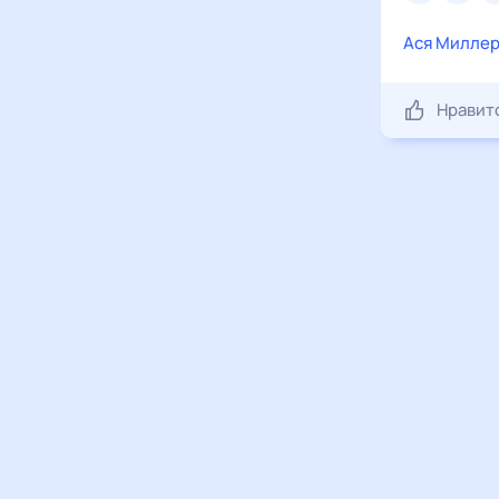
молоко
Ася Милле
стол
Нравит