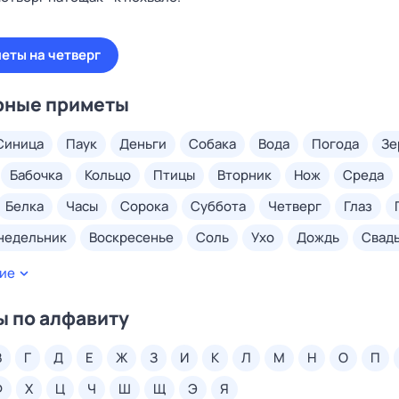
еты на четверг
рные приметы
синица
паук
деньги
собака
вода
погода
з
бабочка
кольцо
птицы
вторник
нож
среда
белка
часы
сорока
суббота
четверг
глаз
онедельник
воскресенье
соль
ухо
дождь
свад
ногти
волосы
грудь
ключи
сахар
ладонь
ие
нога
снег
кровь
тарелка
солнце
бровь
хлеб
 по алфавиту
вороны
чайник
ложка
смерть
радуга
удача
в
г
д
е
ж
з
и
к
л
м
н
о
п
веник
потеря
губы
ласточки
гусеница
локоть
ф
х
ц
ч
ш
щ
э
я
ожар
беременность
конфеты
зима
яблоко
пал