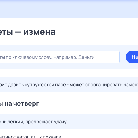
ты — измена
На
тоит дарить супружеской паре - может спровоцировать измен
 на четверг
ень легкий, предвещает удачу.
етверг натощак - к похвале.