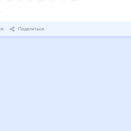
голова
тараканы
ножницы
ведро
спина
поро
р
руки
работа
расческа
ся
Поделиться