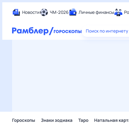
Новости
ЧМ-2026
Личные финансы
Ро
Еда
Поиск по интернету
Здор
Разв
Дом 
Спор
Карь
Авто
Техн
Жизн
Сбер
Горо
Гороскопы
Знаки зодиака
Таро
Натальная карт