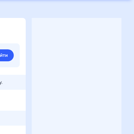
йти
у.