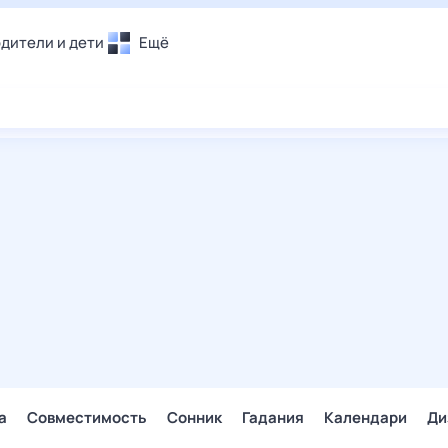
дители и дети
Ещё
Почта
овье
Поиск
лечения и отдых
Погода
и уют
ТВ-программа
т
ера
ологии и тренды
енные ситуации
егаем вместе
скопы
Помощь
а
Совместимость
Сонник
Гадания
Календари
Ди