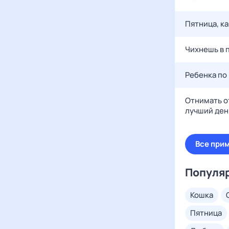
Пятница, ка
Чихнешь в п
Ребенка по
Отнимать о
лучший день
Все при
Популя
кошка
пятница