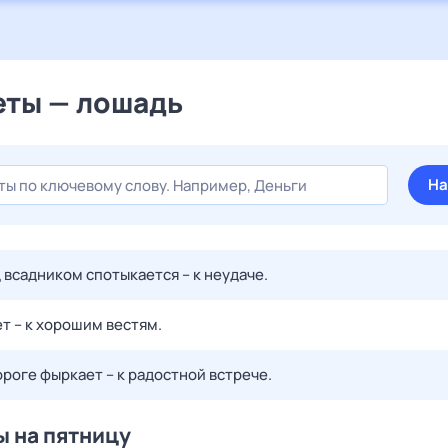
ты — лошадь
На
 всадником спотыкается – к неудаче.
т – к хорошим вестям.
роге фыркает – к радостной встрече.
 на пятницу