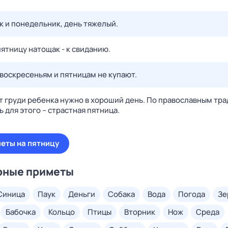
к и понедельник, день тяжелый.
ятницу натощак - к свиданию.
 воскресеньям и пятницам не купают.
т груди ребенка нужно в хороший день. По православным тр
 для этого – страстная пятница.
меты на пятницу
рные приметы
синица
паук
деньги
собака
вода
погода
з
бабочка
кольцо
птицы
вторник
нож
среда