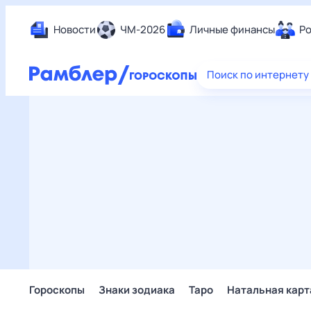
Новости
ЧМ-2026
Личные финансы
Ро
Еда
Поиск по интернету
Здор
Разв
Дом 
Спор
Карь
Авто
Техн
Жизн
Сбер
Горо
Гороскопы
Знаки зодиака
Таро
Натальная карт