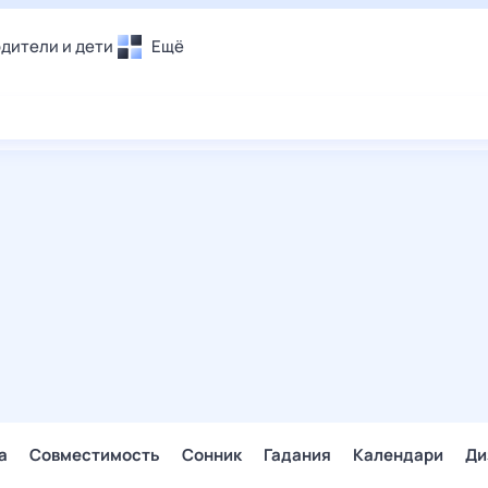
дители и дети
Ещё
Почта
овье
Поиск
лечения и отдых
Погода
и уют
ТВ-программа
т
ера
ологии и тренды
енные ситуации
егаем вместе
скопы
Помощь
а
Совместимость
Сонник
Гадания
Календари
Ди