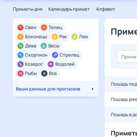
Приметы дня
Календарь примет
Алфавит
Овен
Телец
Приме
Близнецы
Рак
Лев
Дева
Весы
Скорпион
Стрелец
Козерог
Водолей
Рыбы
Все
Лошадь под
Ваши данные для прогнозов
Лошадь рже
Лошадь в до
Приметы