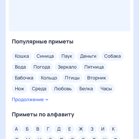
Популярные приметы
кошка
синица
паук
деньги
собака
вода
погода
зеркало
пятница
бабочка
кольцо
птицы
вторник
нож
среда
любовь
белка
часы
Продолжение
сорока
суббота
четверг
глаз
посуда
нос
понедельник
Приметы по алфавиту
воскресенье
соль
ухо
дождь
а
б
в
г
д
е
ж
з
и
к
свадьба
покойник
ногти
волосы