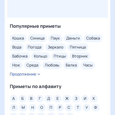
Популярные приметы
кошка
синица
паук
деньги
собака
вода
погода
зеркало
пятница
бабочка
кольцо
птицы
вторник
нож
среда
любовь
белка
часы
Продолжение
сорока
суббота
четверг
глаз
посуда
нос
понедельник
Приметы по алфавиту
воскресенье
соль
ухо
дождь
а
б
в
г
д
е
ж
з
и
к
свадьба
покойник
ногти
волосы
л
м
н
о
п
р
с
т
у
ф
грудь
ключи
сахар
ладонь
дом