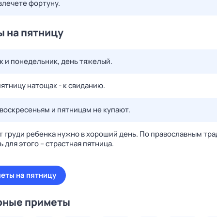
влечете фортуну.
 на пятницу
к и понедельник, день тяжелый.
ятницу натощак - к свиданию.
 воскресеньям и пятницам не купают.
т груди ребенка нужно в хороший день. По православным тр
 для этого – страстная пятница.
меты на пятницу
рные приметы