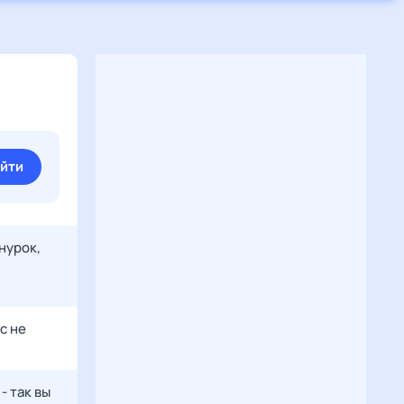
йти
нурок,
с не
- так вы