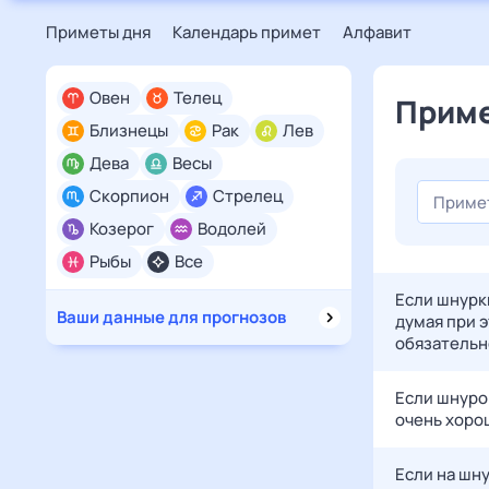
Приметы дня
Календарь примет
Алфавит
Овен
Телец
Приме
Близнецы
Рак
Лев
Дева
Весы
Скорпион
Стрелец
Козерог
Водолей
Рыбы
Все
Если шнурк
Ваши данные для прогнозов
думая при 
обязательн
Если шнурок
очень хорош
Если на шну