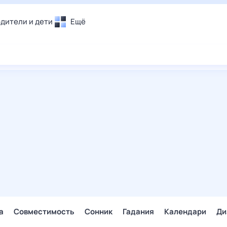
дители и дети
Ещё
Почта
овье
Поиск
лечения и отдых
Погода
и уют
ТВ-программа
т
ера
ологии и тренды
енные ситуации
егаем вместе
скопы
Помощь
а
Совместимость
Сонник
Гадания
Календари
Ди