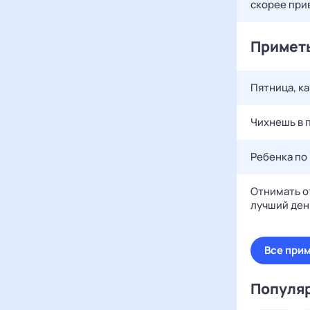
скорее при
Приметы
Пятница, ка
Чихнешь в п
Ребенка по
Отнимать о
лучший день
Все при
Популя