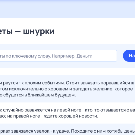
ты — шнурки
На
и рвутся - к плохим событиям. Стоит завязать порвавшийся ш
этом исключительно о хорошем и загадать желание, которое
о сбудется в ближайшем будущем.
 случайно развяжется на левой ноге - кто-то отзывается о ва
о; на правой ноге - ждите хорошей новости.
рках завязался узелок - к удаче. Походите с ним хотя бы день 