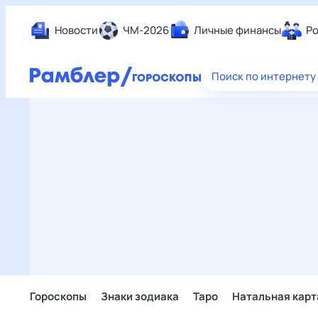
Новости
ЧМ-2026
Личные финансы
Ро
Еда
Поиск по интернету
Здор
Разв
Дом 
Спор
Карь
Авто
Техн
Жизн
Сбер
Горо
Гороскопы
Знаки зодиака
Таро
Натальная карт