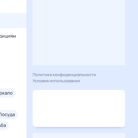
адициям
Политика конфиденциальности
Условия использования
еркало
посуда
ьба
дом