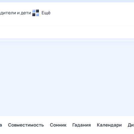
дители и дети
Ещё
Почта
овье
Поиск
лечения и отдых
Погода
и уют
ТВ-программа
т
ера
ологии и тренды
енные ситуации
егаем вместе
скопы
Помощь
а
Совместимость
Сонник
Гадания
Календари
Ди