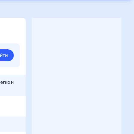
йти
егко и