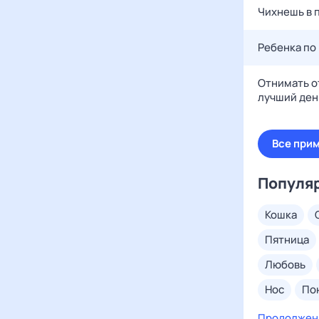
Чихнешь в п
Ребенка по
Отнимать о
лучший день
Все при
Популя
кошка
пятница
любовь
нос
п
покойник
Продолжен