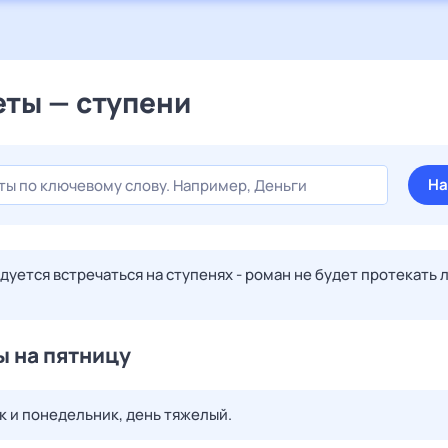
ты — ступени
На
уется встречаться на ступенях - роман не будет протекать л
 на пятницу
к и понедельник, день тяжелый.