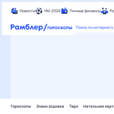
Новости
ЧМ-2026
Личные финансы
Ро
Еда
Поиск по интернету
Здор
Разв
Дом 
Спор
Карь
Авто
Техн
Жизн
Сбер
Горо
Гороскопы
Знаки зодиака
Таро
Натальная карт