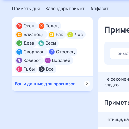
Приметы дня
Календарь примет
Алфавит
Овен
Телец
Приме
Близнецы
Рак
Лев
Дева
Весы
Скорпион
Стрелец
Козерог
Водолей
Рыбы
Все
Не рекоменд
Ваши данные для прогнозов
гладко.
Приметы
Пятница, ка