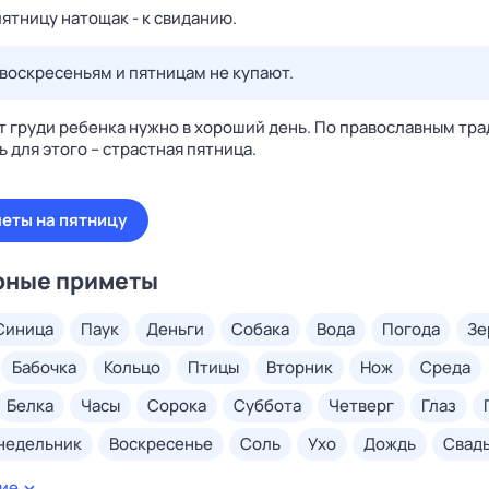
ятницу натощак - к свиданию.
 воскресеньям и пятницам не купают.
т груди ребенка нужно в хороший день. По православным тр
 для этого – страстная пятница.
меты на пятницу
рные приметы
синица
паук
деньги
собака
вода
погода
з
бабочка
кольцо
птицы
вторник
нож
среда
белка
часы
сорока
суббота
четверг
глаз
онедельник
воскресенье
соль
ухо
дождь
свад
ногти
волосы
грудь
ключи
сахар
ладонь
ие