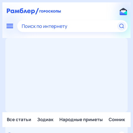
Поиск по интернету
Все статьи
Зодиак
Народные приметы
Сонник