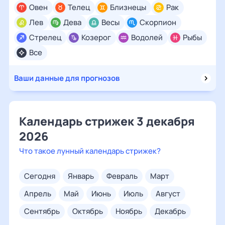
Овен
Телец
Близнецы
Рак
Лев
Дева
Весы
Скорпион
Стрелец
Козерог
Водолей
Рыбы
Все
Ваши данные для прогнозов
Календарь стрижек 3 декабря
2026
Что такое лунный календарь стрижек?
сегодня
январь
февраль
март
апрель
май
июнь
июль
август
сентябрь
октябрь
ноябрь
декабрь