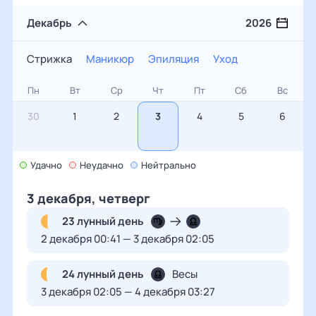
Декабрь
2026
Стрижка
Маникюр
Эпиляция
Уход
Стрижка
Пн
Вт
Ср
Чт
Пт
Сб
Вс
Маникюр
30
1
2
3
4
5
6
Эпиляция
Уход
Удачно
7
8
Неудачно
9
Нейтрально
10
11
12
13
3 декабря, четверг
14
15
16
17
18
19
20
23 лунный день
2 декабря 00:41 — 3 декабря 02:05
21
22
23
24
25
26
27
24 лунный день
Весы
3 декабря 02:05 — 4 декабря 03:27
28
29
30
31
1
2
3