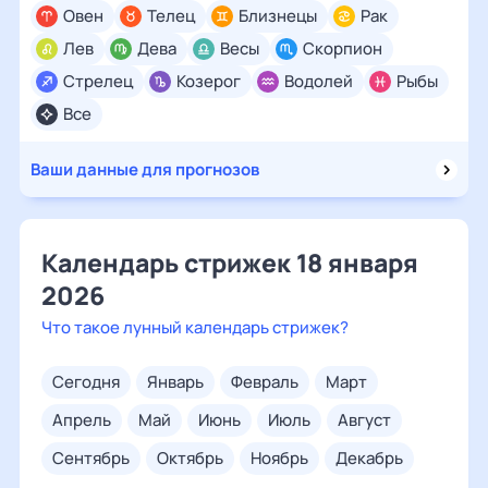
Овен
Телец
Близнецы
Рак
Лев
Дева
Весы
Скорпион
Стрелец
Козерог
Водолей
Рыбы
Все
Ваши данные для прогнозов
Календарь стрижек 18 января
2026
Что такое лунный календарь стрижек?
сегодня
январь
февраль
март
апрель
май
июнь
июль
август
сентябрь
октябрь
ноябрь
декабрь