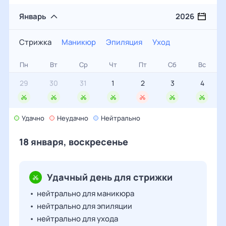
Январь
2026
Стрижка
Маникюр
Эпиляция
Уход
Стрижка
Пн
Вт
Ср
Чт
Пт
Сб
Вс
Маникюр
29
30
31
1
2
3
4
Эпиляция
Уход
Удачно
5
6
Неудачно
7
Нейтрально
8
9
10
11
18 января, воскресенье
12
13
14
15
16
17
18
Удачн
ый день для стрижки
19
20
21
22
23
24
25
•
нейтрально
для маникюра
•
нейтрально
для эпиляции
•
нейтрально
для ухода
26
27
28
29
30
31
1