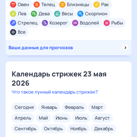
Овен
Телец
Близнецы
Рак
Лев
Дева
Весы
Скорпион
Стрелец
Козерог
Водолей
Рыбы
Все
Ваши данные для прогнозов
Календарь стрижек 23 мая
2026
Что такое лунный календарь стрижек?
сегодня
январь
февраль
март
апрель
май
июнь
июль
август
сентябрь
октябрь
ноябрь
декабрь