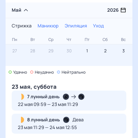
Май
2026
Стрижка
Маникюр
Эпиляция
Уход
Стрижка
Пн
Вт
Ср
Чт
Пт
Сб
Вс
Маникюр
27
28
29
30
1
2
3
Эпиляция
Уход
Удачно
4
5
Неудачно
6
Нейтрально
7
8
9
10
23 мая, суббота
11
12
13
14
15
16
17
7 лунный день
22 мая 09:59 — 23 мая 11:29
18
19
20
21
22
23
24
8 лунный день
Дева
23 мая 11:29 — 24 мая 12:55
25
26
27
28
29
30
31