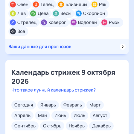
Овен
Телец
Близнецы
Рак
Лев
Дева
Весы
Скорпион
Стрелец
Козерог
Водолей
Рыбы
Все
Ваши данные для прогнозов
Календарь стрижек 9 октября
2026
Что такое лунный календарь стрижек?
сегодня
январь
февраль
март
апрель
май
июнь
июль
август
сентябрь
октябрь
ноябрь
декабрь