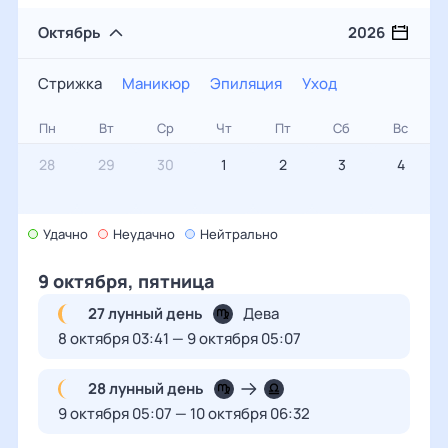
Октябрь
2026
Стрижка
Маникюр
Эпиляция
Уход
Стрижка
Пн
Вт
Ср
Чт
Пт
Сб
Вс
Маникюр
28
29
30
1
2
3
4
Эпиляция
Уход
Удачно
5
6
Неудачно
7
Нейтрально
8
9
10
11
9 октября, пятница
12
13
14
15
16
17
18
27 лунный день
Дева
8 октября 03:41 — 9 октября 05:07
19
20
21
22
23
24
25
28 лунный день
9 октября 05:07 — 10 октября 06:32
26
27
28
29
30
31
1