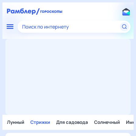
Поиск по интернету
Лунный
Стрижки
Для садовода
Солнечный
Име