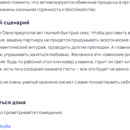
Важно помнить, что активизируются обменные процессы в орг
зможны излишняя горячность и беспокойство.
й сценарий
е Овна предполагает пылкий быстрый секс. Чтобы доставить 
ие, вашему партнеру не придется придумывать экзотические 
омантический антураж, проводить долгие прелюдии. А главно
ас упрашивать заняться любовью. Желания в эти «овенские д
яй. Будь то рабочий стол или ковер у камина, горит ли свет ил
, есть ли в соседней комнате гости — все это будет не важно.
е не очень умелый мужчина сможет с вами почувствовать себя
ться дома
о проветривайте помещения.
Якуба