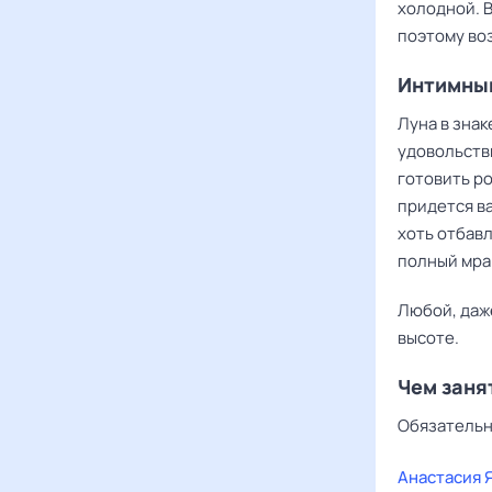
холодной. 
поэтому во
Интимны
Луна в знак
удовольств
готовить р
придется в
хоть отбавл
полный мрак
Любой, даж
высоте.
Чем заня
Обязательн
Анастасия 