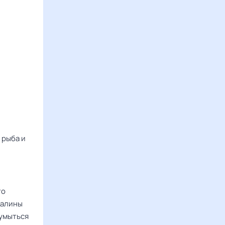
 рыба и
то
калины
 умыться