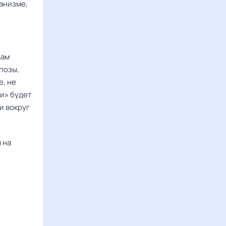
анизме,
вам
позы,
е, не
ни» будет
и вокруг
 на