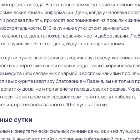
ших предков и рода. В этот день к вам могут прийти тайные зн
космические каналы информации. День, когда у человека обос
я и родовая память, приходят воспоминания из прошлых жизн
мостоятельности. В 10-е лунные сутки стоит заниматься
тельностью, делать пожертвования, нести добро людям. Лю
ти, случившиеся в этот день, будут кратковременными.
ые сутки лучше всего зажигать коричневую свечу, как символ 
сти к энергетике вашей семьи и рода. Так же, коричневая св
ри медитациях связанных с кармой и воспоминаниями прошлы
сли вы окурите квартиру благовонием Ладана, вы не только п
нергетику дома, но и привлечёте помощь своих предков. Укр
 носить с янтарём или сардониксом – они помогут избежать
ения, противопоказанного в 10-е лунные сутки.
нные сутки
ный и энергетически сильный лунный день, один из лучших 
даря. К вам может прийти осознание собственной силы, особ