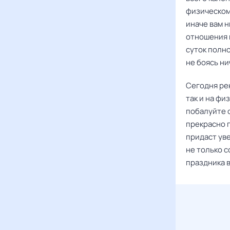
физическом
иначе вам н
отношения и
суток полн
не боясь ни
Сегодня ре
так и на фи
побалуйте 
прекрасно п
придаст уве
не только 
праздника в