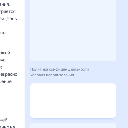
ания,
тряется
ей. День
бые
вашей
еча
х
Политика конфиденциальности
рекрасно
Условия использования
ашение
дней
енно на