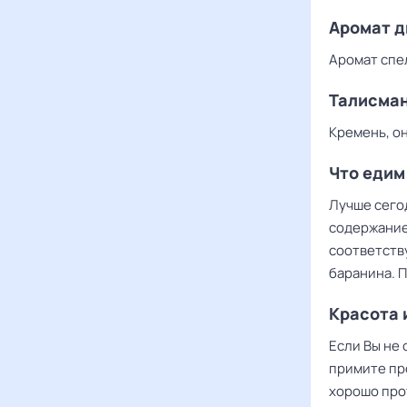
Аромат 
Аромат спе
Талисма
Кремень, он
Что едим
Лучше сего
содержанием
соответств
баранина. П
Красота 
Если Вы не
примите пр
хорошо прот