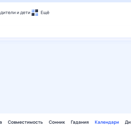
дители и дети
Ещё
Почта
овье
Поиск
лечения и отдых
Погода
и уют
ТВ-программа
т
ера
ологии и тренды
енные ситуации
егаем вместе
скопы
Помощь
а
Совместимость
Сонник
Гадания
Календари
Ди