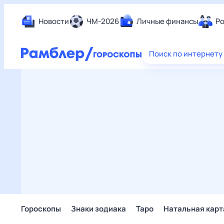
Новости
ЧМ-2026
Личные финансы
Ро
Еда
Поиск по интернету
Здор
Разв
Дом 
Спор
Карь
Авто
Техн
Жизн
Сбер
Горо
Гороскопы
Знаки зодиака
Таро
Натальная карт