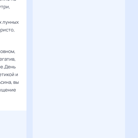
утри,
х лунных
ористо,
ховном,
егатив,
те.День
етикой и
сина, вы
щущение