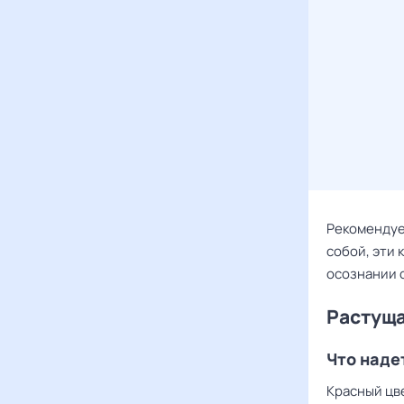
Рекомендуе
собой, эти 
осознании 
Растуща
Что наде
Красный цв