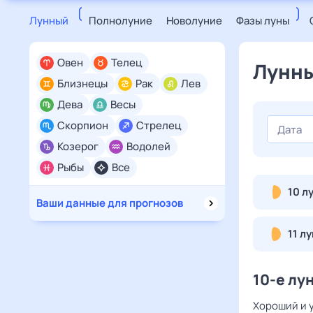
Лунный
Полнолуние
Новолуние
Фазы луны
Овен
Телец
Лунны
Близнецы
Рак
Лев
Дева
Весы
Скорпион
Стрелец
Козерог
Водолей
Рыбы
Все
10 л
Ваши данные для прогнозов
11 л
10-е лу
Хороший и у