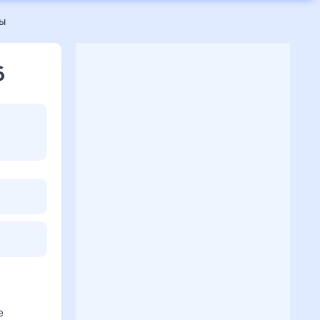
ы
6
е