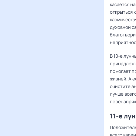
касается на
открыться 
кармическа
духовной са
благотвори
неприятнос
В 10-е лунн
принадлежно
помогает п
жизней. А е
очистите э
лучше всего
перенапряж
11-е лу
Положитель
всего кален