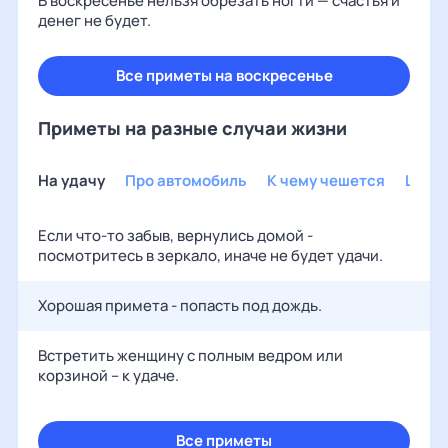
В воскресенье нельзя обрезать ногти — счастья и
денег не будет.
Все приметы на воскресенье
Приметы на разные случаи жизни
На удачу
Про автомобиль
К чему чешется
Шуто
Если что-то забыв, вернулись домой -
посмотритесь в зеркало, иначе не будет удачи.
Хорошая примета - попасть под дождь.
Встретить женщину с полным ведром или
корзиной – к удаче.
Все приметы