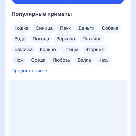
Популярные приметы
кошка
синица
паук
деньги
собака
вода
погода
зеркало
пятница
бабочка
кольцо
птицы
вторник
нож
среда
любовь
белка
часы
Продолжение
сорока
суббота
четверг
глаз
посуда
нос
понедельник
воскресенье
соль
ухо
дождь
свадьба
покойник
ногти
волосы
грудь
ключи
сахар
ладонь
дом
муха
нога
снег
кровь
тарелка
солнце
бровь
хлеб
воробьи