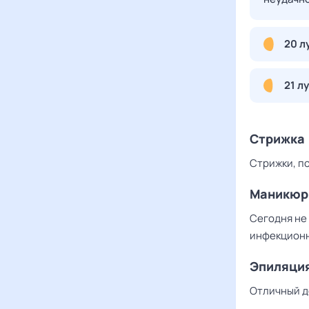
20 л
21 л
Стрижка
Стрижки, п
Маникюр
Сегодня не 
инфекционн
Эпиляци
Отличный де