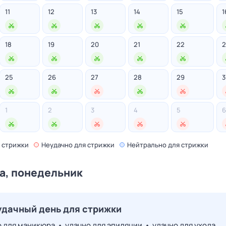
11
12
13
14
15
1
18
19
20
21
22
2
25
26
27
28
29
3
1
2
3
4
5
6
 стрижки
Неудачно
для стрижки
Нейтрально
для стрижки
та, понедельник
удачн
ый день для стрижки
о
для маникюра
•
удачно
для эпиляции
•
удачно
для ухода