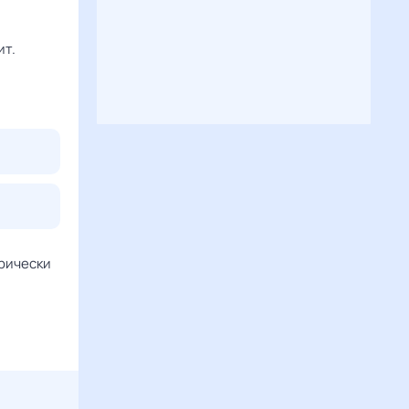
ит.
рически