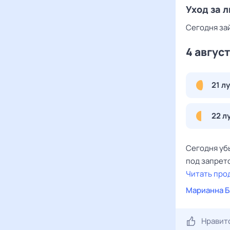
Уход за 
Сегодня зай
4 авгус
21 л
22 л
Сегодня уб
под запрет
Читать про
Марианна Б
Нравит