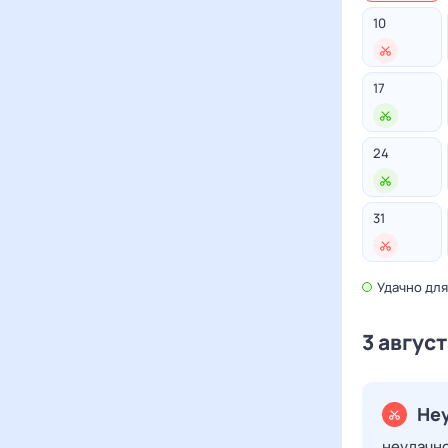
10
17
24
31
Удачно
для
3 авгус
Не
неудачн