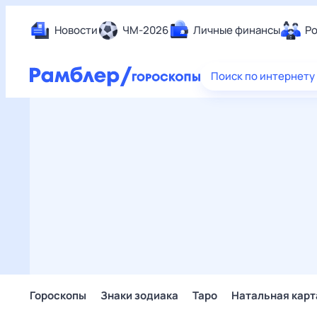
Новости
ЧМ-2026
Личные финансы
Ро
Еда
Поиск по интернету
Здор
Разв
Дом 
Спор
Карь
Авто
Техн
Жизн
Сбер
Горо
Гороскопы
Знаки зодиака
Таро
Натальная карт