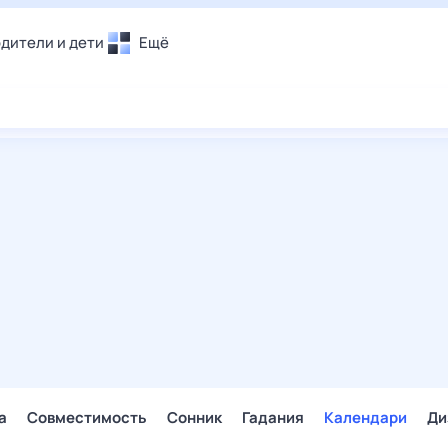
дители и дети
Ещё
Почта
овье
Поиск
лечения и отдых
Погода
и уют
ТВ-программа
т
ера
ологии и тренды
енные ситуации
егаем вместе
скопы
Помощь
а
Совместимость
Сонник
Гадания
Календари
Ди