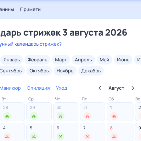
енины
Приметы
дарь стрижек 3 августа 2026
лунный календарь стрижек?
январь
февраль
март
апрель
май
июнь
сентябрь
октябрь
ноябрь
декабрь
Маникюр
Эпиляция
Уход
Август
Вт
Ср
Чт
Пт
Сб
Вс
Стрижка
28
29
30
31
1
2
Маникюр
Эпиляция
4
5
6
7
8
9
Уход