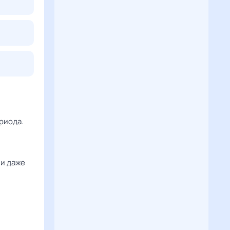
риода.
 и даже