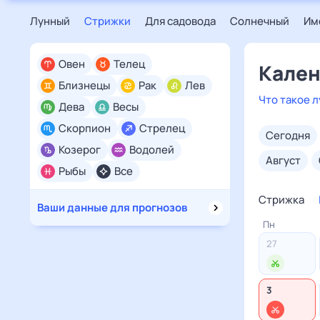
Лунный
Стрижки
Для садовода
Солнечный
Им
Овен
Телец
Кален
Близнецы
Рак
Лев
Что такое 
Дева
Весы
Скорпион
Стрелец
сегодня
Козерог
Водолей
август
Рыбы
Все
Стрижка
Ваши данные для прогнозов
Пн
27
3