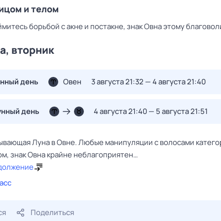
лицом и телом
митесь борьбой с акне и постакне, знак Овна этому благовол
та, вторник
унный день
Овен
3 августа 21:32 — 4 августа 21:40
унный день
4 августа 21:40 — 5 августа 21:51
ывающая Луна в Овне. Любые манипуляции с волосами катего
ом, знак Овна крайне неблагоприятен…
должение
асс
ся
Поделиться