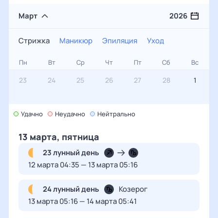
Март
2026
Стрижка
Маникюр
Эпиляция
Уход
Стрижка
Пн
Вт
Ср
Чт
Пт
Сб
Вс
Маникюр
23
24
25
26
27
28
1
Эпиляция
Уход
Удачно
2
3
Неудачно
4
Нейтрально
5
6
7
8
13 марта, пятница
9
10
11
12
13
14
15
23 лунный день
12 марта 04:35 — 13 марта 05:16
16
17
18
19
20
21
22
24 лунный день
Козерог
13 марта 05:16 — 14 марта 05:41
23
24
25
26
27
28
29