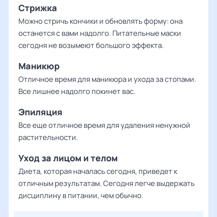
Стрижка
Можно стричь кончики и обновлять форму: она
30
31
1
2
3
4
5
останется с вами надолго. Питательные маски
сегодня не возымеют большого эффекта.
Маникюр
Отличное время для маникюра и ухода за стопами.
Все лишнее надолго покинет вас.
Эпиляция
Все еще отличное время для удаления ненужной
растительности.
Уход за лицом и телом
Диета, которая началась сегодня, приведет к
отличным результатам. Сегодня легче выдержать
дисциплину в питании, чем обычно.