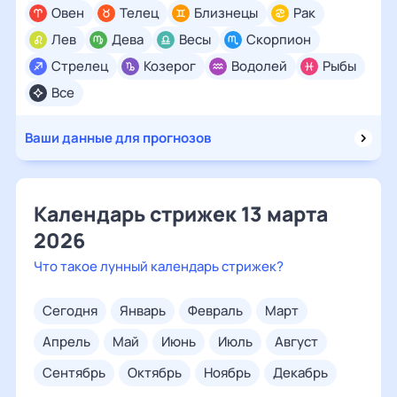
Овен
Телец
Близнецы
Рак
Лев
Дева
Весы
Скорпион
Стрелец
Козерог
Водолей
Рыбы
Все
Ваши данные для прогнозов
Календарь стрижек 13 марта
2026
Что такое лунный календарь стрижек?
сегодня
январь
февраль
март
апрель
май
июнь
июль
август
сентябрь
октябрь
ноябрь
декабрь