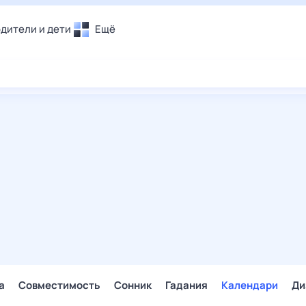
дители и дети
Ещё
Почта
овье
Поиск
лечения и отдых
Погода
и уют
ТВ-программа
т
ера
ологии и тренды
енные ситуации
егаем вместе
скопы
Помощь
а
Совместимость
Сонник
Гадания
Календари
Ди