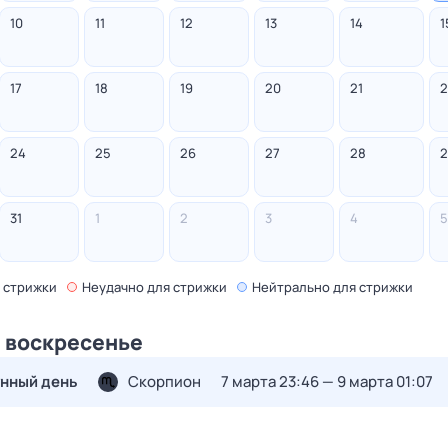
10
11
12
13
14
1
17
18
19
20
21
2
24
25
26
27
28
2
31
1
2
3
4
5
 стрижки
Неудачно
для стрижки
Нейтрально
для стрижки
, воскресенье
унный день
Скорпион
7 марта 23:46 — 9 марта 01:07