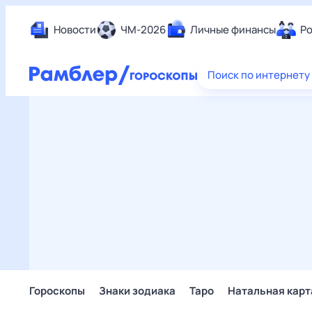
Новости
ЧМ-2026
Личные финансы
Ро
Еда
Поиск по интернету
Здор
Разв
Дом 
Спор
Карь
Авто
Техн
Жизн
Сбер
Горо
Гороскопы
Знаки зодиака
Таро
Натальная карт