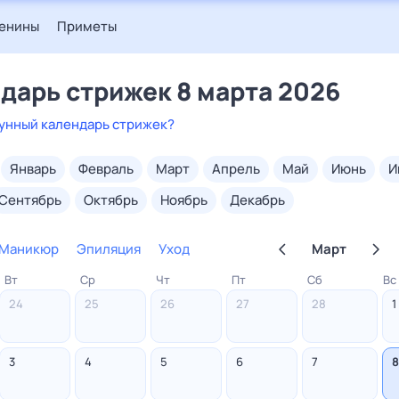
енины
Приметы
дарь стрижек 8 марта 2026
лунный календарь стрижек?
январь
февраль
март
апрель
май
июнь
сентябрь
октябрь
ноябрь
декабрь
Маникюр
Эпиляция
Уход
Март
Вт
Ср
Чт
Пт
Сб
Вс
Стрижка
24
25
26
27
28
1
Маникюр
Эпиляция
3
4
5
6
7
8
Уход