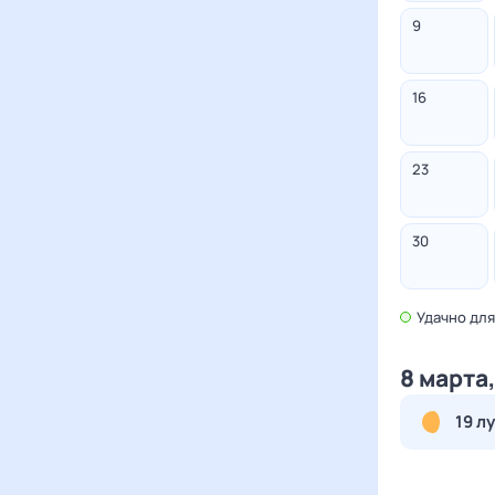
9
16
23
30
Удачно
для
8 марта
19 л