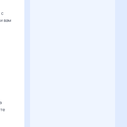
 с
и вам
а
ите