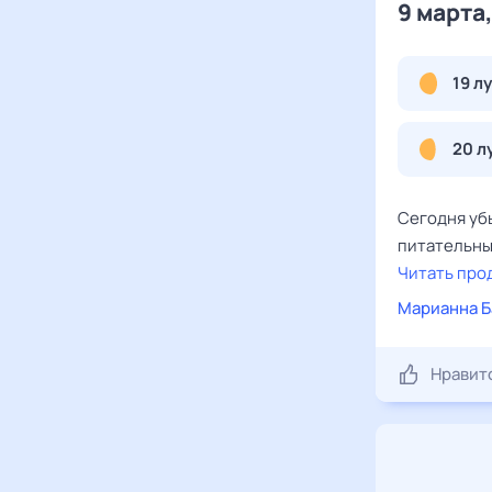
9 марта
19 л
20 л
Сегодня уб
питательны
Читать про
Марианна Б
Нравит