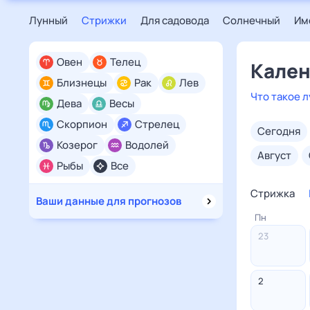
Лунный
Стрижки
Для садовода
Солнечный
Им
Овен
Телец
Кален
Близнецы
Рак
Лев
Что такое 
Дева
Весы
Скорпион
Стрелец
сегодня
Козерог
Водолей
август
Рыбы
Все
Стрижка
Ваши данные для прогнозов
Пн
23
2