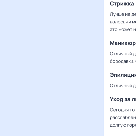
Стрижка
Лучше не д
волосами м
это может н
Маникюр
Отличный де
бородавки.
Эпиляци
Отличный де
Уход за 
Сегодня то
расслаблен
долгую гор