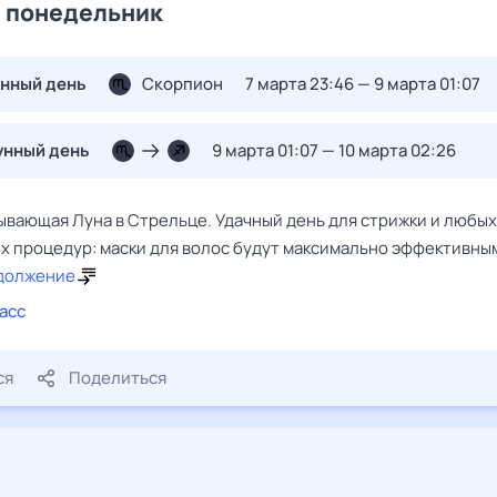
, понедельник
унный день
Скорпион
7 марта 23:46 — 9 марта 01:07
унный день
9 марта 01:07 — 10 марта 02:26
ывающая Луна в Стрельце. Удачный день для стрижки и любых
х процедур: маски для волос будут максимально эффективны
должение
асс
ся
Поделиться