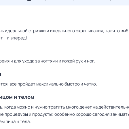
нь идеальной стрижки и идеального окрашивания, так что вы
т – и вперед!
емя и для ухода за ногтями и кожей рук и ног.
я
тся, все пройдет максимально быстро и четко.
лицом и телом
ь, когда можно и нужно тратить много денег на действительн
е процедуры и продукты; особенно хорошо сегодня занимат
м лица и тела.