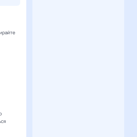
бирайте
о
ься