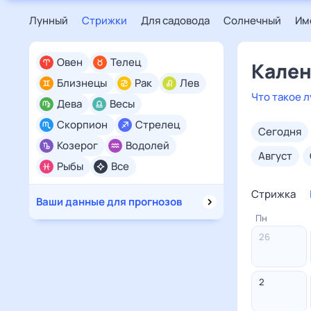
Лунный
Стрижки
Для садовода
Солнечный
Им
Овен
Телец
Кален
Близнецы
Рак
Лев
Что такое 
Дева
Весы
Скорпион
Стрелец
сегодня
Козерог
Водолей
август
Рыбы
Все
Стрижка
Ваши данные для прогнозов
Пн
26
2