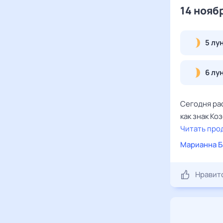
14 нояб
5 лу
6 лу
Сегодня рас
как знак К
Читать про
Марианна Б
Нравит