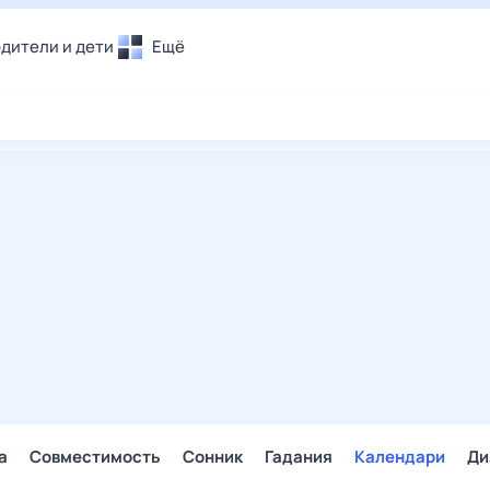
дители и дети
Ещё
Почта
овье
Поиск
лечения и отдых
Погода
и уют
ТВ-программа
т
ера
ологии и тренды
енные ситуации
егаем вместе
скопы
Помощь
а
Совместимость
Сонник
Гадания
Календари
Ди