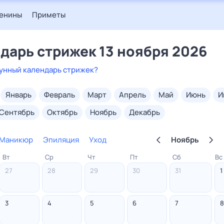
енины
Приметы
дарь стрижек 13 ноября 2026
лунный календарь стрижек?
январь
февраль
март
апрель
май
июнь
сентябрь
октябрь
ноябрь
декабрь
Маникюр
Эпиляция
Уход
Ноябрь
Вт
Ср
Чт
Пт
Сб
Вс
Стрижка
27
28
29
30
31
1
Маникюр
Эпиляция
3
4
5
6
7
8
Уход