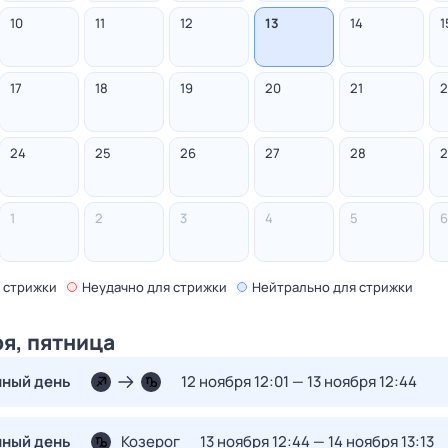
10
11
12
13
14
1
17
18
19
20
21
2
24
25
26
27
28
2
1
2
3
4
5
6
 стрижки
Неудачно
для стрижки
Нейтрально
для стрижки
ря, пятница
нный день
12 ноября 12:01 — 13 ноября 12:44
нный день
Козерог
13 ноября 12:44 — 14 ноября 13:13