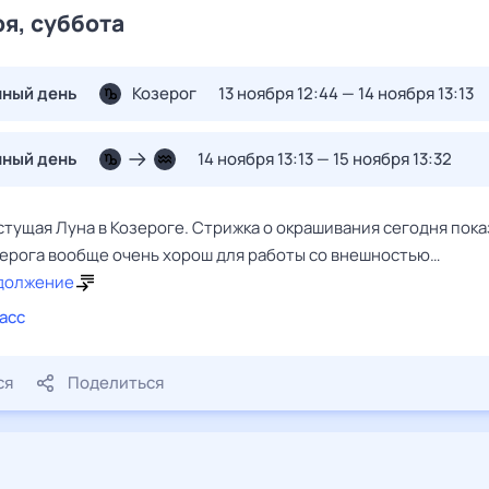
ря, суббота
нный день
Козерог
13 ноября 12:44 — 14 ноября 13:13
нный день
14 ноября 13:13 — 15 ноября 13:32
тущая Луна в Козероге. Стрижка о окрашивания сегодня пока
озерога вообще очень хорош для работы со внешностью…
должение
асс
ся
Поделиться