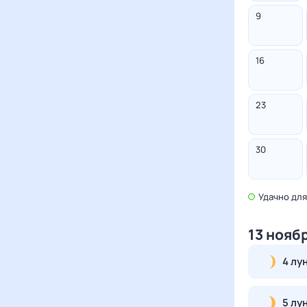
9
16
23
30
Удачно
для
13 нояб
4 лу
5 лу