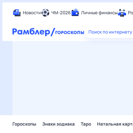
Новости
ЧМ-2026
Личные финансы
Ро
Еда
Поиск по интернету
Здор
Разв
Дом 
Спор
Карь
Авто
Техн
Жизн
Сбер
Горо
Гороскопы
Знаки зодиака
Таро
Натальная карт