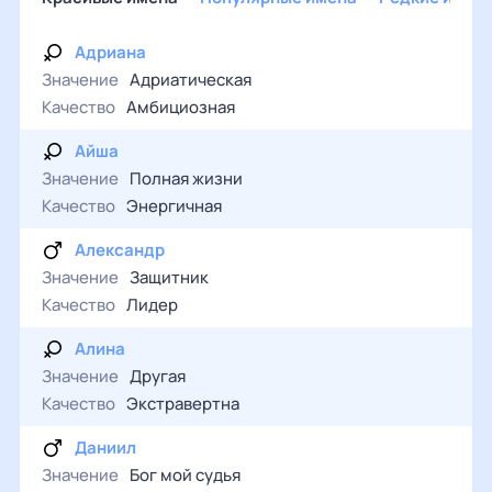
Адриана
Значение
Адриатическая
Качество
Амбициозная
Айша
Значение
Полная жизни
Качество
Энергичная
Александр
Значение
Защитник
Качество
Лидер
Алина
Значение
Другая
Качество
Экстравертна
Даниил
Значение
Бог мой судья