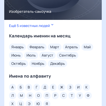
Изобретатель-самоучка
Ещё 5 известных людей
Календарь именин на месяц
январь
февраль
март
апрель
май
июнь
июль
август
сентябрь
октябрь
ноябрь
декабрь
Имена по алфавиту
а
б
в
г
д
е
ж
з
и
к
л
м
н
о
п
р
с
т
у
ф
х
ц
э
ю
я